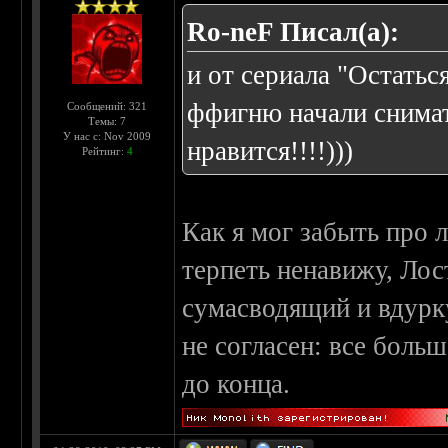
Ro-neF Писал(а):
и от сериала "Остатьс
ффигню начали снимат
Сообщений: 321
Темы: 7
У нас с: Nov 2009
нравится!!!!)))
Рейтинг:
4
Как я мог забыть про 
терпеть ненавижу, Ло
сумасводящий и вдурк
не согласен: все боль
до конца.