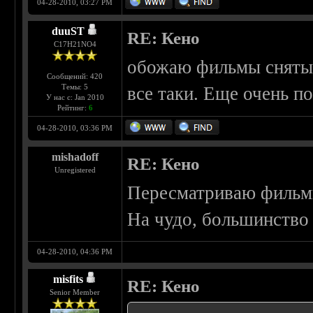
04-28-2010, 03:27 PM
duuST
RE: Кено
С17H21NO4
обожаю фильмы снятые 
Сообщений: 420
Темы: 5
все таки. Еще очень п
У нас с: Jan 2010
Рейтинг:
6
04-28-2010, 03:36 PM
mishadoff
RE: Кено
Unregistered
Пересматриваю филь
На чудо, большинство
04-28-2010, 04:36 PM
misfits
RE: Кено
Senior Member