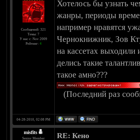
Хотелось бы узнать че
жанры, периоды време
например нравятся ужа
Сообщений: 321
Темы: 7
Чернокнижник, Зов Кту
У нас с: Nov 2009
Рейтинг:
4
на кассетах выходили 
делись такие талантл
такое амно???
(Последний раз сооб
04-28-2010, 02:08 PM
misfits
RE: Кено
Senior Member