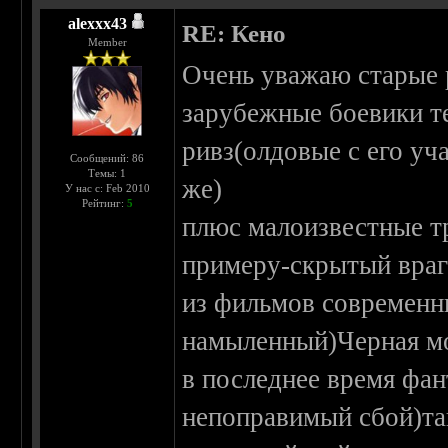
alexxx43
RE: Кено
Member
Очень уважаю старые 
зарубежные боевики т
ривз(олдовые с его уч
Сообщений: 86
Темы: 1
же)
У нас с: Feb 2010
Рейтинг:
5
плюс малоизвестные тр
примеру-скрытый враг
из фильмов современн
намыленный)Черная мо
в последнее время фан
непоправимый сбой)та