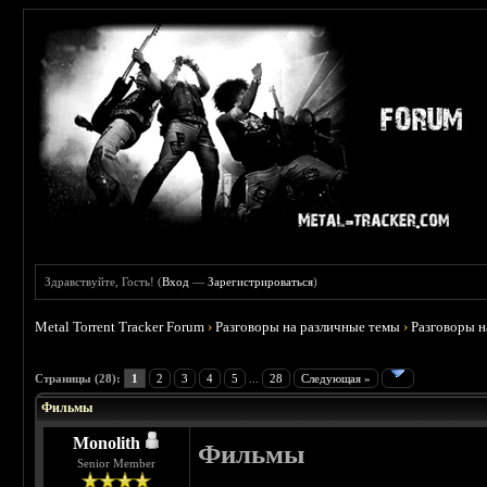
Здравствуйте, Гость! (
Вход
—
Зарегистрироваться
)
Metal Torrent Tracker Forum
›
Разговоры на различные темы
›
Разговоры 
 3.75
Страницы (28):
1
2
3
4
5
...
28
Следующая »
Фильмы
Monolith
Фильмы
Senior Member