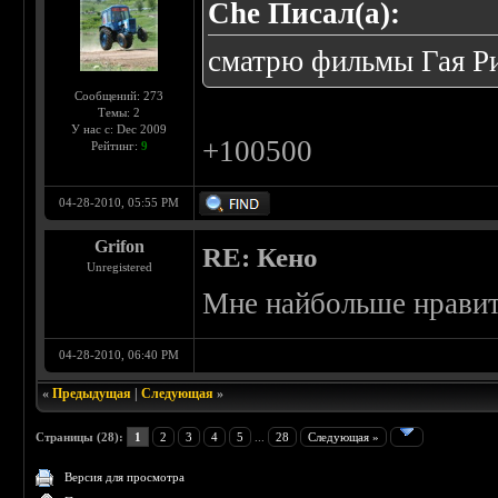
Che Писал(а):
сматрю фильмы Гая Ри
Сообщений: 273
Темы: 2
У нас с: Dec 2009
+100500
Рейтинг:
9
04-28-2010, 05:55 PM
Grifon
RE: Кено
Unregistered
Мне найбольше нравит
04-28-2010, 06:40 PM
«
Предыдущая
|
Следующая
»
Страницы (28):
1
2
3
4
5
...
28
Следующая »
Версия для просмотра