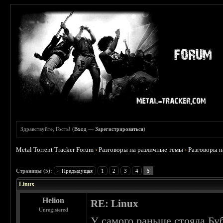
Здравствуйте, Гость! (
Вход
—
Зарегистрироваться
)
Metal Torrent Tracker Forum
›
Разговоры на различные темы
›
Разговоры 
 0
Страницы (5):
« Предыдущая
1
2
3
4
5
Linux
Helion
RE: Linux
Unregistered
У самого раньше стояла Бу