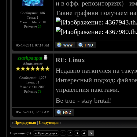
и в офф. репозиториях) - и
Такие графики получаем на
Сообщений: 186
Темы: 1
У нас с: Mar 2010
Рейтинг:
29
05-14-2011, 07:14 PM
zzashpaupat
RE: Linux
Administrator
Недавно наткнулся на таку
Сообщений: 1,275
Интересный подход: файлов
Темы: 31
У нас с: Oct 2009
управления пакетами.
Рейтинг:
79
Be true - stay brutal!
05-15-2011, 12:37 AM
«
Предыдущая
|
Следующая
»
Страницы (5):
« Предыдущая
1
2
3
4
5