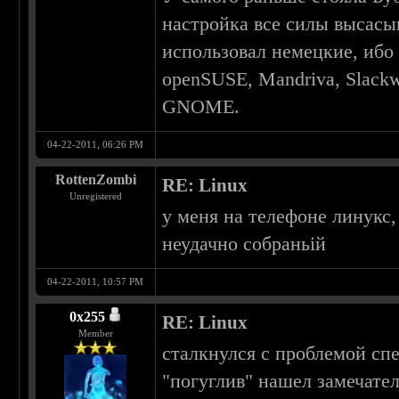
настройка все силы высасы
использовал немецкие, ибо 
openSUSE, Mandriva, Slackw
GNOME.
04-22-2011, 06:26 PM
RottenZombi
RE: Linux
Unregistered
у меня на телефоне линукс,
неудачно собраньій
04-22-2011, 10:57 PM
0х255
RE: Linux
Member
сталкнулся с проблемой сп
"погуглив" нашел замечате