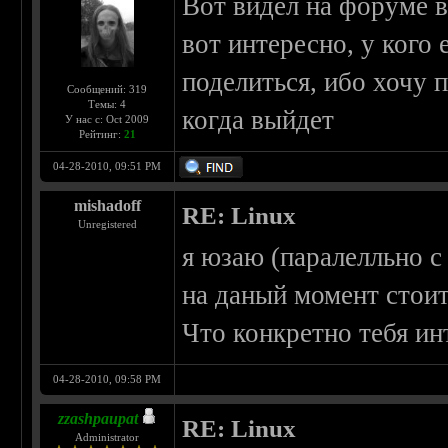
Вот видел на форуме в
вот интересно, у кого
поделиться, ибо хочу 
Сообщений: 319
Темы: 4
когда выйдет
У нас с: Oct 2009
Рейтинг:
21
04-28-2010, 09:51 PM
mishadoff
RE: Linux
Unregistered
я юзаю (паралелльно с
на даный момент стоит
Что конкретно тебя ин
04-28-2010, 09:58 PM
zzashpaupat
RE: Linux
Administrator