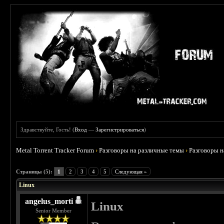
Здравствуйте, Гость! (
Вход
—
Зарегистрироваться
)
Metal Torrent Tracker Forum
›
Разговоры на различные темы
›
Разговоры 
 0
Страницы (5):
1
2
3
4
5
Следующая »
Linux
angelus_morti
Linux
Senior Member