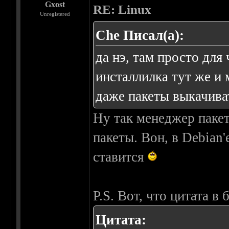
Gxost
RE: Linux
Unregistered
Che Писал(а):
да нэ, там просто для
инсталлилка тут же и 
даже пакеты выкачиват
Ну так менеджер паке
пакеты. Вон, в Debian'
ставится
P.S. Вот, что цитата в
Цитата: