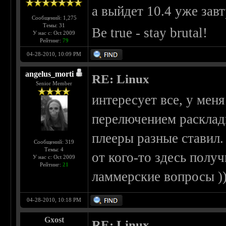
а выйдет 10.4 уже завт
Сообщений: 1,275
Темы: 31
Be true - stay brutal!
У нас с: Oct 2009
Рейтинг:
79
04-28-2010, 10:09 PM
angelus_morti
RE: Linux
Senior Member
интересует все, у мен
перелючением раскладк
плееры разные ставил. 
Сообщений: 319
Темы: 4
от кого-то здесь полу
У нас с: Oct 2009
Рейтинг:
21
ламмерские вопросы ))
04-28-2010, 10:18 PM
Gxost
RE: Linux