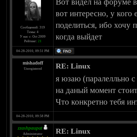
Вот видел на форуме в
вот интересно, у кого
поделиться, ибо хочу 
Сообщений: 319
Темы: 4
когда выйдет
У нас с: Oct 2009
Рейтинг:
21
04-28-2010, 09:51 PM
mishadoff
RE: Linux
Unregistered
я юзаю (паралелльно с
на даный момент стоит
Что конкретно тебя ин
04-28-2010, 09:58 PM
zzashpaupat
RE: Linux
Administrator