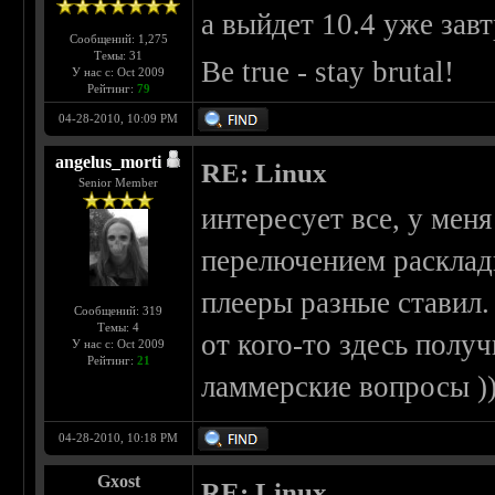
а выйдет 10.4 уже завт
Сообщений: 1,275
Темы: 31
Be true - stay brutal!
У нас с: Oct 2009
Рейтинг:
79
04-28-2010, 10:09 PM
angelus_morti
RE: Linux
Senior Member
интересует все, у мен
перелючением раскладк
плееры разные ставил. 
Сообщений: 319
Темы: 4
от кого-то здесь полу
У нас с: Oct 2009
Рейтинг:
21
ламмерские вопросы ))
04-28-2010, 10:18 PM
Gxost
RE: Linux