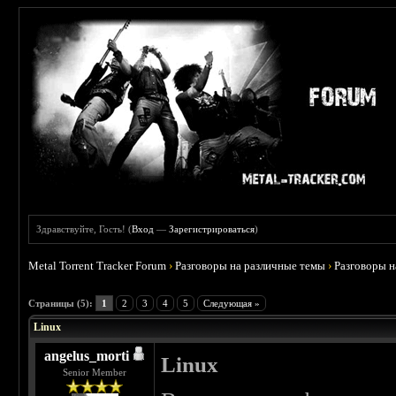
Здравствуйте, Гость! (
Вход
—
Зарегистрироваться
)
Metal Torrent Tracker Forum
›
Разговоры на различные темы
›
Разговоры 
 0
Страницы (5):
1
2
3
4
5
Следующая »
Linux
angelus_morti
Linux
Senior Member