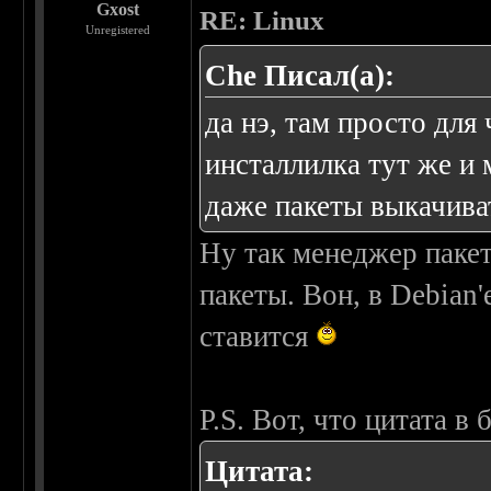
Gxost
RE: Linux
Unregistered
Che Писал(а):
да нэ, там просто для
инсталлилка тут же и 
даже пакеты выкачиват
Ну так менеджер паке
пакеты. Вон, в Debian'
ставится
P.S. Вот, что цитата в
Цитата: