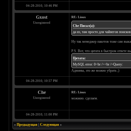
04-28-2010, 10:46 PM
Gxost
RE: Linux
Unregistered
Che Писал(а):
да нэ, там просто для чайнегов поиско
Ну так менеджер пакетов тоже сам выкач
P.S. Вот, что цитата в быстром ответе вы
Цитата:
MySQL error: 0<br /><br />Query:
Админы, это же можно убрать ;)
04-28-2010, 10:57 PM
Che
RE: Linux
Unregistered
можжно. сделаем.
04-28-2010, 11:00 PM
«
Предыдущая
|
Следующая
»