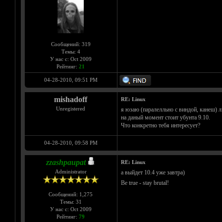
Сообщений: 319
Темы: 4
У нас с: Oct 2009
Рейтинг:
21
04-28-2010, 09:51 PM
mishadoff
RE: Linux
Unregistered
я юзаю (паралелльно с виндой, канеш) л
на даный момент стоит убунта 9.10.
Что конкретно тебя интересует?
04-28-2010, 09:58 PM
zzashpaupat
RE: Linux
Administrator
а выйдет 10.4 уже завтра)
Be true - stay brutal!
Сообщений: 1,275
Темы: 31
У нас с: Oct 2009
Рейтинг:
79