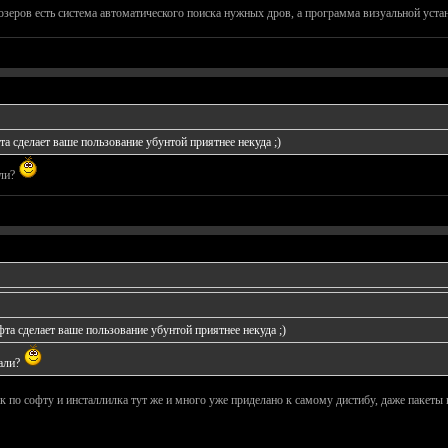
юзеров есть система автоматического поиска нужных дров, а программа визуальной устан
а сделает ваше пользование убунтой приятнее некуда ;)
али?
та сделает ваше пользование убунтой приятнее некуда ;)
вали?
ик по софту и инсталлилка тут же и много уже приделано к самому дистибу, даже пакеты 