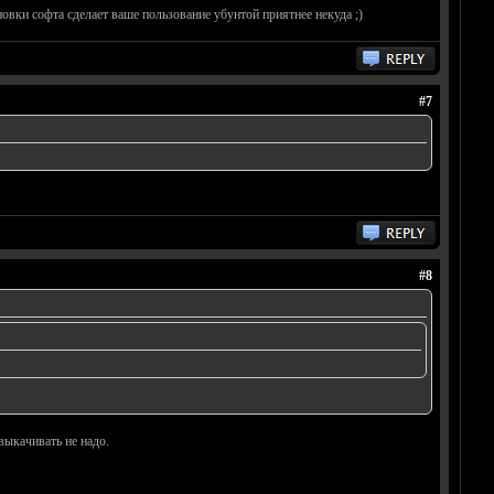
овки софта сделает ваше пользование убунтой приятнее некуда ;)
#7
#8
выкачивать не надо.