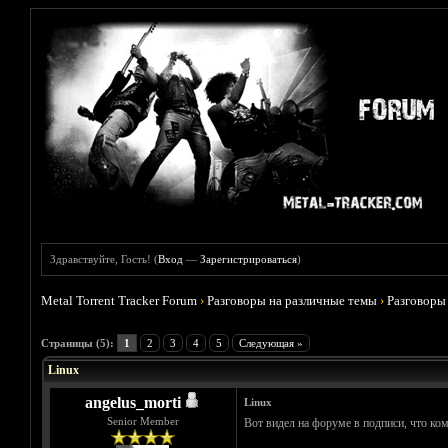
Здравствуйте, Гость! (
Вход
—
Зарегистрироваться
)
Metal Torrent Tracker Forum
›
Разговоры на различные темы
›
Разговоры
Голосов: 0 - Средняя оценка: 0
1
2
3
4
5
Страницы (5):
1
2
3
4
5
Следующая »
Linux
angelus_morti
Linux
Senior Member
Вот видел на форуме в подписи, что ком