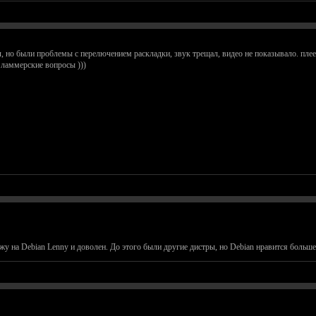
л, но были проблемы с перелючением раскладки, звук трещал, видео не показывало. плеер
ламмерские вопросы )))
жу на Debian Lenny и доволен. До этого были другие дистры, но Debian нравится больше