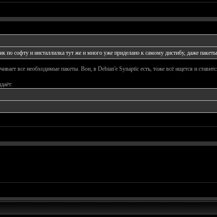
вик по софту и инсталлилка тут же и много уже приделано к самому дистибу, даже пакеты
ивает все необходимые пакеты. Вон, в Debian'e Synaptic есть, тоже всё ищется и ставит
даёт: