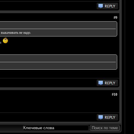
#9
 выкачивать не надо.
ся
#10