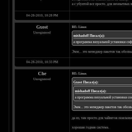
а с убунтой все просто. для неопытных 
04-28-2010, 10:28 PM
Gxost
RE: Linux
Unregistered
mishadoff Писал(а):
а программа визуальной установки софт
Эмм... это менеджер пакетов так обозв
04-28-2010, 10:33 PM
Che
RE: Linux
Unregistered
Gxost Писал(а):
mishadoff Писал(а):
а программа визуальной установки соф
Эмм... это менеджер пакетов так обоз
да нэ, там просто для чайнегов поисков
хорошая годная система.