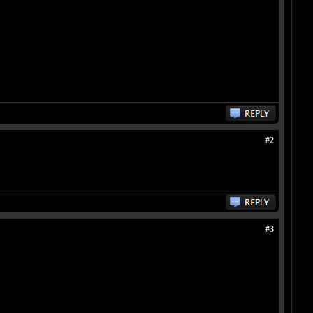
#2
#3