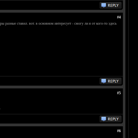
#4
ы разные ставил. вот. в основном интересует - смогу ли я от кого-то здесь
#5
.
#6