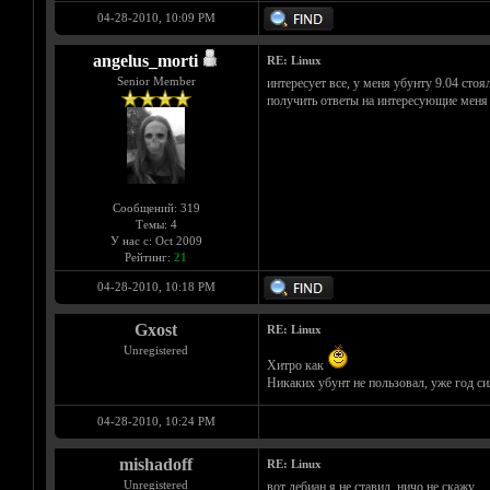
04-28-2010, 10:09 PM
angelus_morti
RE: Linux
Senior Member
интересует все, у меня убунту 9.04 стоя
получить ответы на интересующие меня 
Сообщений: 319
Темы: 4
У нас с: Oct 2009
Рейтинг:
21
04-28-2010, 10:18 PM
Gxost
RE: Linux
Unregistered
Хитро как
Никаких убунт не пользовал, уже год си
04-28-2010, 10:24 PM
mishadoff
RE: Linux
Unregistered
вот дебиан я не ставил. ничо не скажу.