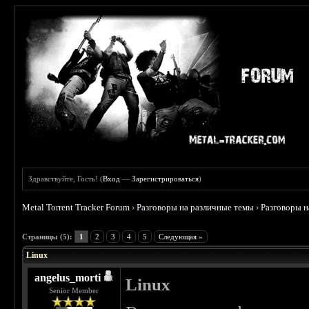
Здравствуйте, Гость! (
Вход
—
Зарегистрироваться
)
Metal Torrent Tracker Forum
›
Разговоры на различные темы
›
Разговоры 
 0
Страницы (5):
1
2
3
4
5
Следующая »
Linux
angelus_morti
Linux
Senior Member