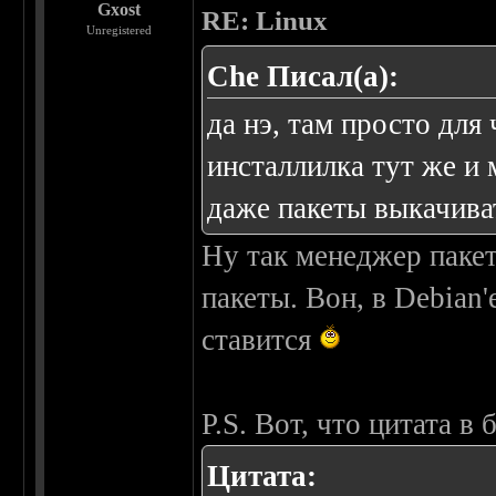
Gxost
RE: Linux
Unregistered
Che Писал(а):
да нэ, там просто для
инсталлилка тут же и 
даже пакеты выкачиват
Ну так менеджер паке
пакеты. Вон, в Debian'
ставится
P.S. Вот, что цитата в
Цитата: