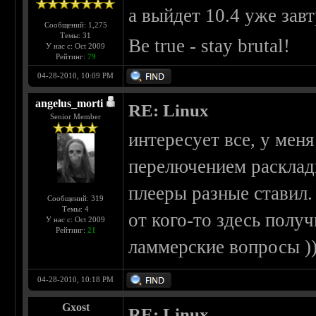
а выйдет 10.4 уже завт
Сообщений: 1,275
Темы: 31
Be true - stay brutal!
У нас с: Oct 2009
Рейтинг:
79
04-28-2010, 10:09 PM
angelus_morti
RE: Linux
Senior Member
интересует все, у мен
перелючением раскладк
плееры разные ставил. 
Сообщений: 319
Темы: 4
от кого-то здесь полу
У нас с: Oct 2009
Рейтинг:
21
ламмерские вопросы ))
04-28-2010, 10:18 PM
Gxost
RE: Linux