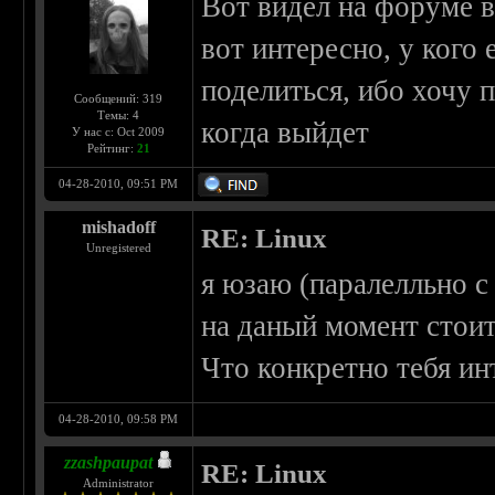
Вот видел на форуме в
вот интересно, у кого
поделиться, ибо хочу 
Сообщений: 319
Темы: 4
когда выйдет
У нас с: Oct 2009
Рейтинг:
21
04-28-2010, 09:51 PM
mishadoff
RE: Linux
Unregistered
я юзаю (паралелльно с
на даный момент стоит
Что конкретно тебя ин
04-28-2010, 09:58 PM
zzashpaupat
RE: Linux
Administrator