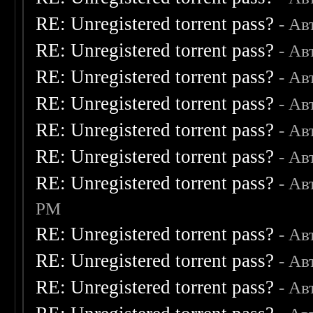
RE: Unregistered torrent pass?
- Ав
RE: Unregistered torrent pass?
- Ав
RE: Unregistered torrent pass?
- Ав
RE: Unregistered torrent pass?
- Ав
RE: Unregistered torrent pass?
- Ав
RE: Unregistered torrent pass?
- Ав
RE: Unregistered torrent pass?
- Ав
PM
RE: Unregistered torrent pass?
- Ав
RE: Unregistered torrent pass?
- Ав
RE: Unregistered torrent pass?
- Ав