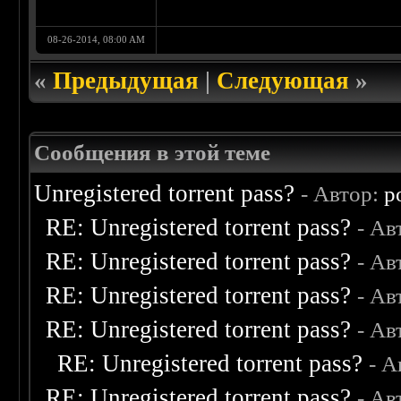
08-26-2014, 08:00 AM
«
Предыдущая
|
Следующая
»
Сообщения в этой теме
Unregistered torrent pass?
- Автор:
p
RE: Unregistered torrent pass?
- Ав
RE: Unregistered torrent pass?
- Ав
RE: Unregistered torrent pass?
- Ав
RE: Unregistered torrent pass?
- Ав
RE: Unregistered torrent pass?
- А
RE: Unregistered torrent pass?
- Ав