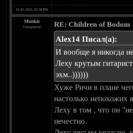
10-05-2010, 03:38 PM
Munkie
RE: Children of Bodom
Unregistered
Alex14 Писал(а):
И вообще я никогда н
Леху крутым гитарист
эхм..))))))
Хуже Ричи в плане чег
настолько непохожих в
Леху в том , что он "н
нечестно.
Леху весьма уважаю, к