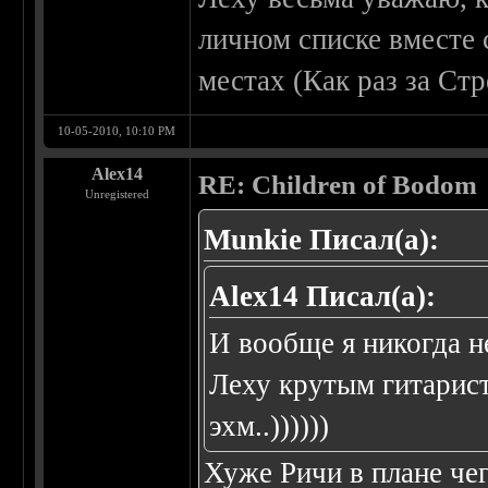
личном списке вместе
местах (Как раз за Ст
10-05-2010, 10:10 PM
Alex14
RE: Children of Bodom
Unregistered
Munkie Писал(а):
Alex14 Писал(а):
И вообще я никогда н
Леху крутым гитарист
эхм..))))))
Хуже Ричи в плане че