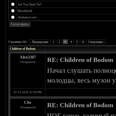
Are You Dead Yet?
Blooddrunk
Любимого нет
 5
Страницы (6):
« Предыдущая
1
2
3
4
5
6
Следующая »
Children of Bodom
Alex2307
RE: Children of Bodom
Unregistered
Начал слушать полноце
молодцы, весь музон у
07-13-2010, 07:09 PM
Che
RE: Children of Bodom
Unregistered
ЧОБ гавно. галимый па