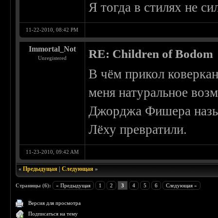
Я тогда в стилях не си
11-22-2010, 08:42 PM
Immortal_Not
RE: Children of Bodom
Unregistered
В чём прикол коверка
меня натуральное возм
Джорджа Фишера назы
Лёху превратили.
11-23-2010, 09:42 AM
«
Предыдущая
|
Следующая
»
Страницы (6):
« Предыдущая
1
2
3
4
5
6
Следующая »
Версия для просмотра
Подписаться на тему