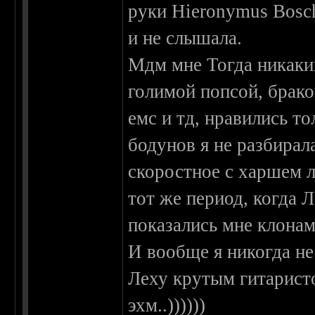
руки Hieronymus Bosch
и не слышала.
Мдм мне Тогда никаким
голимой попсой, брако
емс и тд, нравились то
бодунов я не разбирал
скоростное с харшем л
тот же период, когда 
показались мне клона
И вообще я никогда не
Леху крутым гитаристо
эхм..))))))