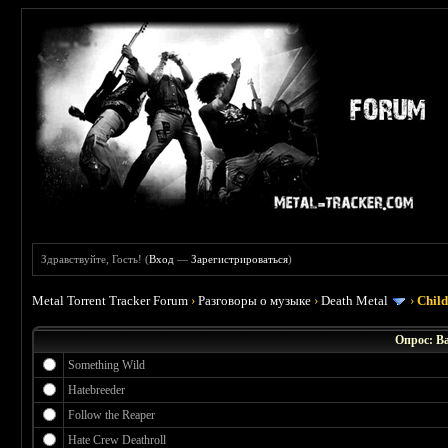
Здравствуйте, Гость! (
Вход
—
Зарегистрироваться
)
Metal Torrent Tracker Forum
›
Разговоры о музыке
›
Death Metal
›
Chil
Опрос: В
Something Wild
Hatebreeder
Follow the Reaper
Hate Crew Deathroll