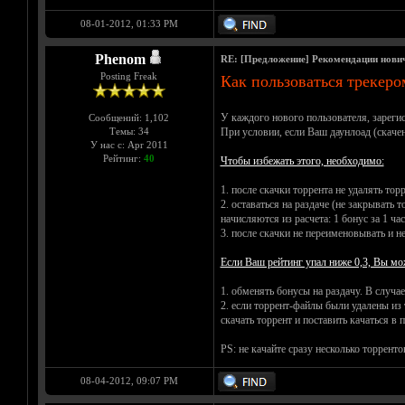
08-01-2012, 01:33 PM
Phenom
RE: [Предложение] Рекомендации нови
Posting Freak
Как пользоваться трекеро
У каждого нового пользователя, зареги
Сообщений: 1,102
Темы: 34
При условии, если Ваш даунлоад (скаченн
У нас с: Apr 2011
Рейтинг:
40
Чтобы избежать этого, необходимо:
1. после скачки торрента не удалять тор
2. оставаться на раздаче (не закрывать
начисляются из расчета: 1 бонус за 1 час
3. после скачки не переименовывать и н
Если Ваш рейтинг упал ниже 0,3, Вы мо
1. обменять бонусы на раздачу. В случа
2. если торрент-файлы были удалены из 
скачать торрент и поставить качаться в 
PS: не качайте сразу несколько торрент
08-04-2012, 09:07 PM