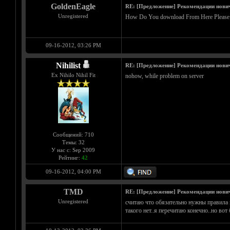
GoldenEagle
RE: [Предложение] Рекомендации нови
Unregistered
How Do You download From Here Please 
09-16-2012, 03:26 PM
Nihilist
RE: [Предложение] Рекомендации нови
Ex Nihilo Nihil Fit
nohow, while problem on server
Сообщений: 710
Темы: 32
У нас с: Sep 2009
Рейтинг:
42
09-16-2012, 04:00 PM
TMD
RE: [Предложение] Рекомендации нови
Unregistered
считаю что обязательно нужны правила на
такого нет..я перечитаю конечно..но вот