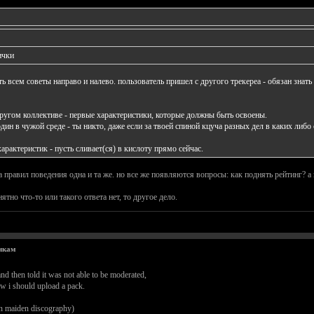
ички
ть всем советы направо и налево. пользователь пришел с другого трекереа - обязан знат
другом коллективе - первые характеристики, которые должны быть освоены.
дин в чужой среде - ты никто, даже если за твоей спиной кцуча разных дел в каких либо с
характеристик - пусть сливает(ся) в кислоту прямо сейчас.
ма правил поведения одна и та же. но все же появляются вопросы: как поднять рейтинг? а 
нятно что-то или такого ответа нет, то другое дело.
чкам
nd then told it was not able to be moderated,
w i should upload a pack.
ron maiden discography)