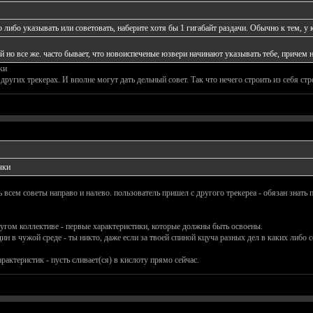
о либо указывать или советовать, наберите хотя бы 1 гигабайт раздачи. Обычно к тем, у
й но все же. часто бывает, что новоиспеченые юзвери начинают указывать тебе, причем н
ки
других трекерах. И вполне могут дать дельный совет. Так что нечего строить из себя стр
чки
ь всем советы направо и налево. пользователь пришел с другого трекереа - обязан знать
ругом коллективе - первые характеристики, которые должны быть освоены.
ин в чужой среде - ты никто, даже если за твоей спиной кцуча разных дел в каких либо сф
арактеристик - пусть сливает(ся) в кислоту прямо сейчас.