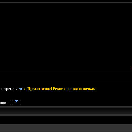
по трекеру
›
[Предложение] Рекомендации новичкам
ющая »