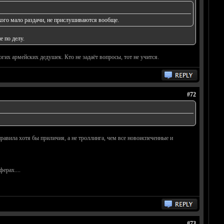
 кого мало раздачи, не прислушиваются вообще.
е по делу.
огих армейских дедушек. Кто не задаёт вопросы, тот не учится.
#72
 правила хотя бы приличия, а не троллинга, чем все новоиспеченные и
ерах....
#73