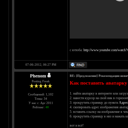
с ютюба:
http://www.youtube.com/watch
07-06-2012, 06:27 PM
Phenom
RE: [Предложение] Рекомендации нови
Posting Freak
Как поставить аватарку
1. найти аватарку в интернете или загру
Сообщений: 1,102
2. навести курсор на свой ник в горизо
Темы: 34
3. прокрутить страницу до пункта
Адрес
У нас с: Apr 2011
4. скопировать адрес изображения авата
Рейтинг:
40
5. вставить ссылку на изображение в ч
6. прокрутить страницу в низ и нажать 
вот и всё!