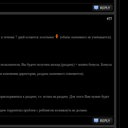
#77
ы в течение 7 дней остаются золотыми
(объём скаченного не учитывается).
 пользователи, Вы будете получать аплоад (раздачу) + копить бонусы. Бонусы
ри изменении директории, раздача скаченного отменяется).
исоединиться к раздаче, т.е. встать на раздачу. Для этого Вам нужно будет
здаче торрентов) проблем с рейтингом возникнуть не должно.