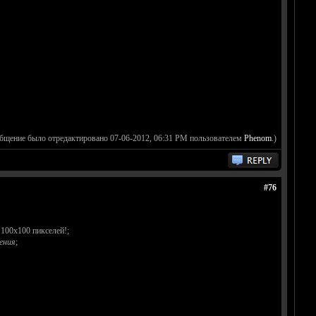
общение было отредактировано 07-06-2012, 06:31 PM пользователем
Phenom
.)
#76
100х100 пикселей!;
ения
;