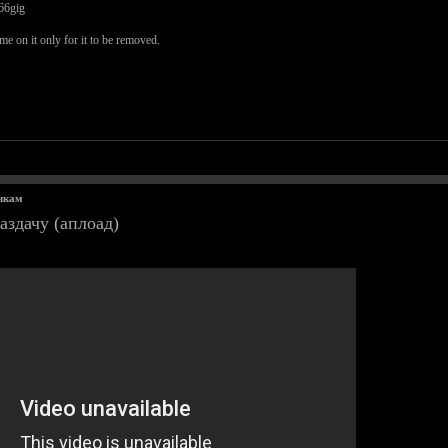
 66gig
me on it only for it to be removed.
чкам
аздачу (аплоад)