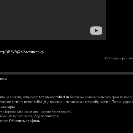
?v=pTsBZx7qXnI&feature=plcp
(Последний раз со
чкам
зить на хостинг, например:
http://www.radikal.ru
Картинка должна быть размером не более 
нтальном меню в шапке сайта (под поиском и человеком с гитарой), зайти в
Панель управл
 аватары
;
рки (правая кнопка мыши - дальше будет видно);
екбокс (прямоугольник)
Адрес аватары
;
кнопку
Обновить профиль