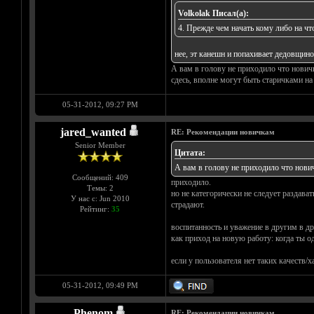
Volkolak Писал(а):
4. Прежде чем начать кому либо на чт
нее, эт канешн и попахивает дедовщино
А вам в голову не приходило что нович
сдесь, вполне могут быть старичками на 
05-31-2012, 09:27 PM
jared_wanted
RE: Рекомендации новичкам
Senior Member
Цитата:
А вам в голову не приходило что нови
Сообщений: 409
приходило.
Темы: 2
но не категорически не следует раздават
У нас с: Jun 2010
страдают.
Рейтинг:
35
воспитанность и уважение в другим в д
как приход на новую работу: когда ты од
если у пользователя нет таких качеств/х
05-31-2012, 09:49 PM
Phenom
RE: Рекомендации новичкам