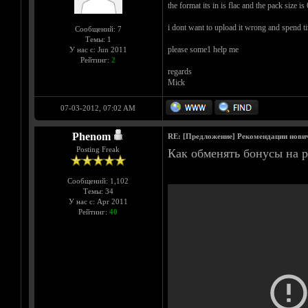
the format its in is flac and the pack size is
i dont want to upload it wrong and spend ti
Сообщений: 7
Темы: 1
please some1 help me
У нас с: Jun 2011
Рейтинг:
2
regards
Mick
07-03-2012, 07:02 AM
Phenom
RE: [Предложение] Рекомендации нови
Posting Freak
Как обменять бонусы на р
Сообщений: 1,102
Темы: 34
У нас с: Apr 2011
Рейтинг:
40