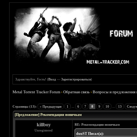
Здравствуйте, Гость! (
Вход
—
Зарегистрироваться
)
Metal Torrent Tracker Forum
›
Обратная связь
›
Вопросы и предложения 
Голосов: 4 - Средняя оценка: 2.5
1
2
3
4
5
Страницы (13):
« Предыдущая
1
...
6
7
8
9
10
...
13
Следу
[Предложение] Рекомендации новичкам
killboy
RE: Рекомендации новичкам
Unregistered
duuST Писал(а):