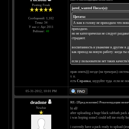
Posting Freak
jared_wanted Писал(а):
Цитата:
Сообщений: 1,102
Темы: 34
А вам в голову не приходило что нов
У нас с: Apr 2011
приходило.
Рейтинг:
40
но не категорически не следует раздава
страдают.
воспитанность и уважение в другим в 
как приход на новую работу: когда ты о
если у пользователя нет таких качеств/
прав опять))) везде (на трекерах) систе
т. п.
есть
Справка
, шуруйте туда. если не по
05-31-2012, 10:01 PM
deadone
RE: [Предложение] Рекомендации нови
Newbie
hi all/
after uploading a huge black sabbath pack a
i was hoping some1 could tell me exctly ho
i currently have a pack ready to upload (i