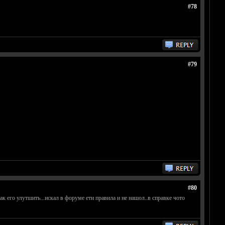
#78
#79
#80
ак его улутшить...искал в форуме ети правила и не нашол..в справке чото