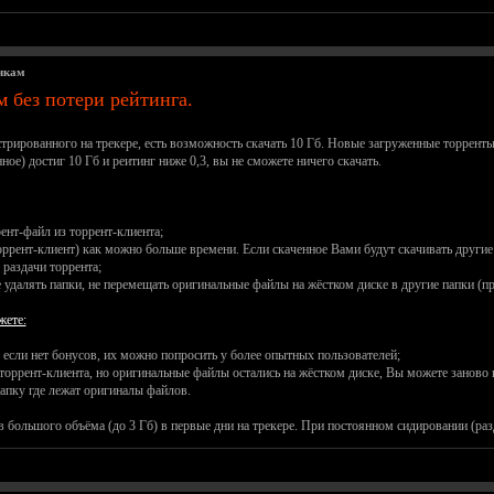
чкам
м без потери рейтинга.
стрированного на трекере, есть возможность скачать 10 Гб. Новые загруженные торрент
ое) достиг 10 Гб и реитинг ниже 0,3, вы не сможете ничего скачать.
рент-файл из торрент-клиента;
 торрент-клиент) как можно больше времени. Если скаченное Вами будут скачивать другие
 раздачи торрента;
е удалять папки, не перемещать оригинальные файлы на жёстком диске в другие папки (п
жете:
е если нет бонусов, их можно попросить у более опытных пользователей;
торрент-клиента, но оригинальные файлы остались на жёстком диске, Вы можете заново пр
папку где лежат оригиналы файлов.
ов большого объёма (до 3 Гб) в первые дни на трекере. При постоянном сидировании (ра