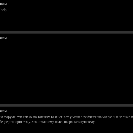
чкам
help
чкам
чкам
 форуме..так как их по точняку то и нет..вот у меня в рейтинге ща минус..и я не знаю к
 бендер говорит тему..хех..сталю ему палец вверх за такую тему..