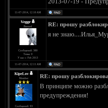
2013-07-19 - Предуп
11-07-2014, 12:10 AM
Veggr
RE: прошу разблокир
Banned
я не знаю....Илья_Му
Сообщений: 380
Темы: 0
У нас с: Feb 2013
11-07-2014, 12:11 AM
KipeLov
RE: прошу разблокирова
Member
В принципе можно разбл
предупреждения!
____________________
Сообщений: 93