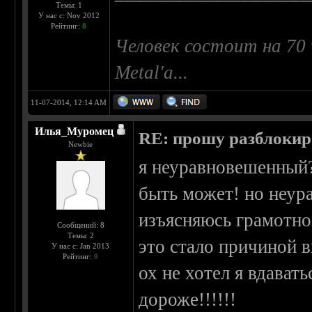
Темы: 1
У нас с: Nov 2012
Рейтинг:
8
Человек состоит на 70 
Metal'a...
11-07-2014, 12:14 AM
Илья_Муромец
RE: прошу разблокир
Newbie
я неуравновешенный??
быть может! но неура
изъясняюсь грамотно.
Сообщений: 8
Темы: 2
это стало причиной 
У нас с: Jan 2013
Рейтинг:
0
ох не хотел я вдават
дороже!!!!!!