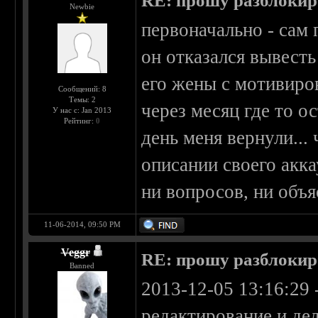
RE: прошу разблокир
Newbie
первоначально - сам 
он отказался вывест
его жены с мотивиров
Сообщений: 8
Темы: 2
через месяц где то о
У нас с: Jan 2013
Рейтинг:
0
день меня вернули...
описании своего акка
ни вопросов, ни объя
11-06-2014, 09:50 PM
Veggr
RE: прошу разблокир
Banned
2013-12-05 13:16:29 
редактирование и де