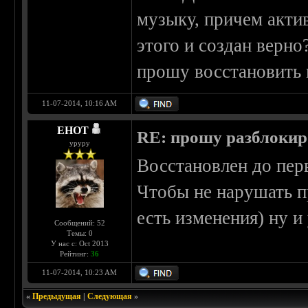
музыку, причем актив
этого и создан верно?
прошу восстановить 
11-07-2014, 10:16 AM
EHOT
RE: прошу разблокир
уруру
Восстановлен до пер
Чтобы не нарушать п
есть изменения) ну и 
Сообщений: 52
Темы: 0
У нас с: Oct 2013
Рейтинг:
36
11-07-2014, 10:23 AM
«
Предыдущая
|
Следующая
»