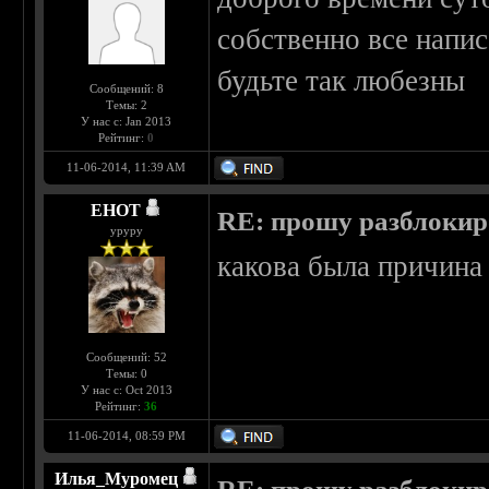
собственно все напис
будьте так любезны
Сообщений: 8
Темы: 2
У нас с: Jan 2013
Рейтинг:
0
11-06-2014, 11:39 AM
EHOT
RE: прошу разблокир
уруру
какова была причина
Сообщений: 52
Темы: 0
У нас с: Oct 2013
Рейтинг:
36
11-06-2014, 08:59 PM
Илья_Муромец