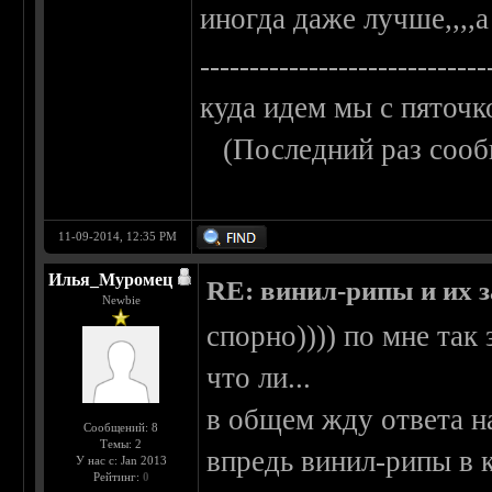
иногда даже лучше,,,,а
-----------------------------
куда идем мы с пяточк
(Последний раз сооб
11-09-2014, 12:35 PM
Илья_Муромец
RE: винил-рипы и их з
Newbie
спорно)))) по мне так
что ли...
в общем жду ответа н
Сообщений: 8
Темы: 2
впредь винил-рипы в к
У нас с: Jan 2013
Рейтинг:
0