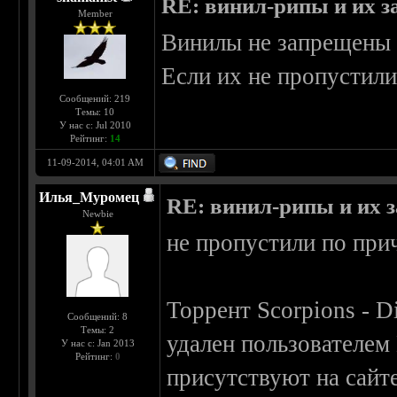
RE: винил-рипы и их з
Member
Винилы не запрещены н
Если их не пропустил
Сообщений: 219
Темы: 10
У нас с: Jul 2010
Рейтинг:
14
11-09-2014, 04:01 AM
Илья_Муромец
RE: винил-рипы и их з
Newbie
не пропустили по при
Торрент Scorpions - D
Сообщений: 8
Темы: 2
удален пользователем
У нас с: Jan 2013
Рейтинг:
0
присутствуют на сайте,