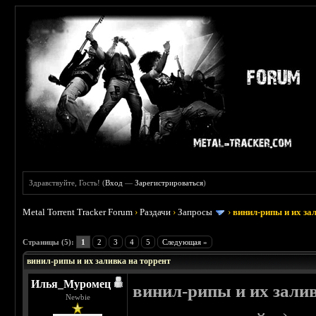
Здравствуйте, Гость! (
Вход
—
Зарегистрироваться
)
Metal Torrent Tracker Forum
›
Раздачи
›
Запросы
›
винил-рипы и их за
 0
Страницы (5):
1
2
3
4
5
Следующая »
винил-рипы и их заливка на торрент
Илья_Муромец
винил-рипы и их залив
Newbie