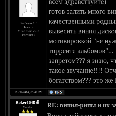
всем здравствуйте)
готов залить много в
качественными родным
Сообщений: 8
Темы: 2
вывесить винил диског
У нас с: Jan 2013
Рейтинг:
0
мотивировкой "не ну
торренте альбомов"...
запретом??? я знаю, ч
такое звучание!!!! От
богатством??? это ж
11-08-2014, 05:40 PM
Roker1648
RE: винил-рипы и их з
Member
Винил действительно з