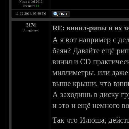
У нас с: Jul 2010
Рейтинг:
14
11-09-2014, 03:46 PM
317d
RE: винил-рипы и их з
Unregistered
А я вот например с де
баян? Давайте ещё ри
винил и CD практическ
миллиметры. или даже
выше крыши, что винил
А заходишь в диску г
и это и ещё немного во
Так что Илюша, действ