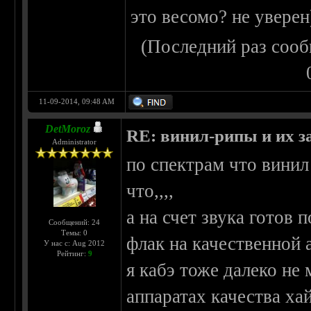
это весомо? не уверен
(Последний раз сооб
11-09-2014, 09:48 AM
DetMoroz
RE: винил-рипы и их з
Administrator
по спектрам что винил
что,,,,
а на счет звука готов
Сообщений: 24
Темы: 0
флак на качественной 
У нас с: Aug 2012
Рейтинг:
9
я кабэ тоже далеко не
аппаратах качества хай