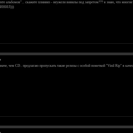
те альбомов"... скажите плииииз - неужели винилы под запретом??? я знаю, что многие 
 ВИНИЛ)))
т
наче, чем CD.. предлагаю пропускать такие релизы с особой пометкой "Vinil Rip" в каче
т