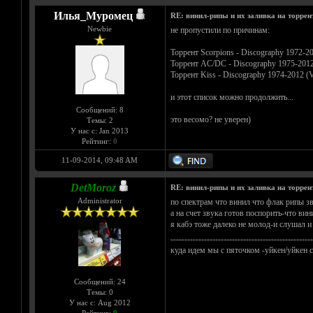
Илья_Муромец
RE: винил-рипы и их заливка на торрен
Newbie
не пропустили по причинам:
Торрент Scorpions - Discography 1972-2
Торрент AC/DC - Discography 1975-2012 
Торрент Kiss - Discography 1974-2012 (
и этот список можно продолжить...
Сообщений: 8
это весомо? не уверен)
Темы: 2
У нас с: Jan 2013
Рейтинг:
0
11-09-2014, 09:48 AM
DetMoroz
RE: винил-рипы и их заливка на торрен
Administrator
по спектрам что винил что флак рипы зву
а на счет звука готов поспорить-что ви
я кабэ тоже далеко не молод-и слушал и 
---------------------------------------------------
куда идем мы с пяточком -уйкен/уйкен с
Сообщений: 24
Темы: 0
У нас с: Aug 2012