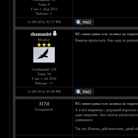
Темы: 0
У нас с: Aug 2012
Рейтинг:
9
11-09-2014, 02:57 PM
shamanist
RE: винил-рипы и их заливка на торрен
Member
Винилы пропускать. Как одну из разнови
Сообщений: 219
Темы: 10
У нас с: Jul 2010
Рейтинг:
14
11-09-2014, 03:46 PM
317d
RE: винил-рипы и их заливка на торрен
Unregistered
А я вот например с дедушкой морозом с
даже микроны. Зато понтов распускается
одинаковое.
Так что Илюша, действительно, давай чё