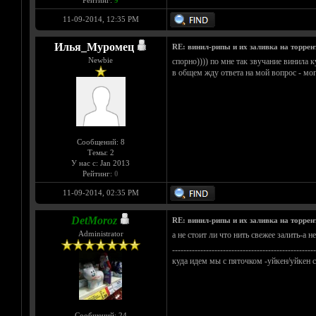
Рейтинг:
9
11-09-2014, 12:35 PM
Илья_Муромец
RE: винил-рипы и их заливка на торрен
Newbie
спорно)))) по мне так звучание винила ку
в общем жду ответа на мой вопрос - мог
Сообщений: 8
Темы: 2
У нас с: Jan 2013
Рейтинг:
0
11-09-2014, 02:35 PM
DetMoroz
RE: винил-рипы и их заливка на торрен
Administrator
а не стоит ли что нить свежее залить-а н
---------------------------------------------------
куда идем мы с пяточком -уйкен/уйкен с
Сообщений: 24