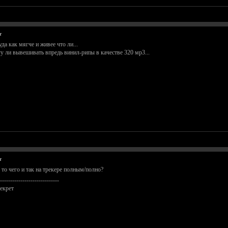
т
да как мягче и живее что ли...
у ли вывешивать впредь винил-рипы в качестве 320 мр3...
т
е то чего и так на трекере полным/полно?
-----------------------------
екрет