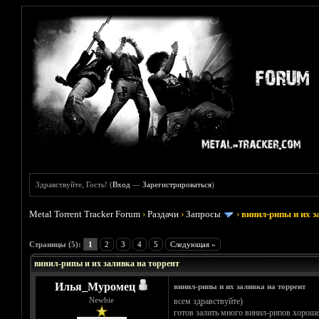
Здравствуйте, Гость! (
Вход
—
Зарегистрироваться
)
Metal Torrent Tracker Forum
›
Раздачи
›
Запросы
›
винил-рипы и их з
Голосов: 0 - Средняя оценка: 0
1
2
3
4
5
Страницы (5):
1
2
3
4
5
Следующая »
винил-рипы и их заливка на торрент
Илья_Муромец
винил-рипы и их заливка на торрент
Newbie
всем здравствуйте)
готов залить много винил-рипов хорошег