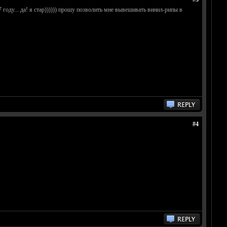
оду... да! я стар)))))) прошу позволить мне вывешивать винил-рипы в
#4