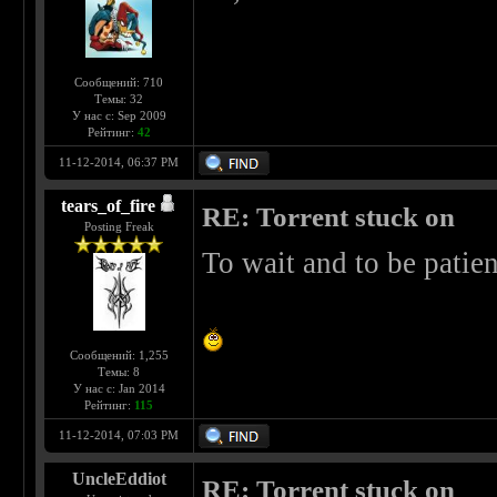
Сообщений: 710
Темы: 32
У нас с: Sep 2009
Рейтинг:
42
11-12-2014, 06:37 PM
tears_of_fire
RE: Torrent stuck on
Posting Freak
To wait and to be patie
Сообщений: 1,255
Темы: 8
У нас с: Jan 2014
Рейтинг:
115
11-12-2014, 07:03 PM
UncleEddiot
RE: Torrent stuck on