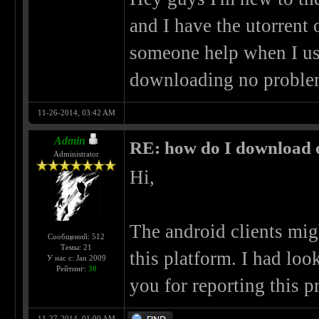
and I have the utorrent o
someone help when I use
downloading no probl
11-26-2014, 03:42 AM
Admin
RE: how do I download 
Administrator
Hi,
The android clients migh
Сообщений: 512
Темы: 21
this platform. I had lo
У нас с: Jan 2009
Рейтинг:
30
you for reporting this 
11-27-2014, 01:00 AM