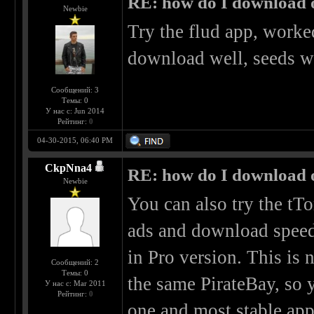
RE: how do I download 
Newbie
Try the flud app, worke
download well, seeds w
Сообщений: 3
Темы: 0
У нас с: Jun 2014
Рейтинг:
0
04-30-2015, 06:40 PM
CkpNna4
RE: how do I download 
Newbie
You can also try the tT
ads and download speed 
in Pro version. This is 
Сообщений: 2
Темы: 0
the same PirateBay, so y
У нас с: Mar 2011
Рейтинг:
0
one and most stable app