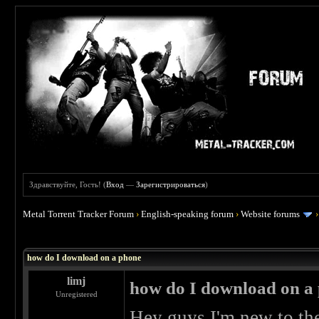
Здравствуйте, Гость! (
Вход
—
Зарегистрироваться
)
Metal Torrent Tracker Forum
›
English-speaking forum
›
Website forums
 0
how do I download on a phone
limj
how do I download on a
Unregistered
Hey guys I'm new to the