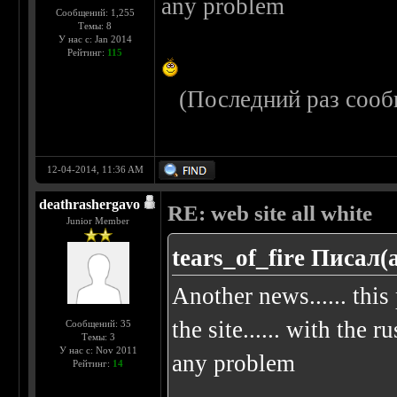
any problem
Сообщений: 1,255
Темы: 8
У нас с: Jan 2014
Рейтинг:
115
(Последний раз сооб
12-04-2014, 11:36 AM
deathrashergavo
RE: web site all white
Junior Member
tears_of_fire Писал(а
Another news...... this
the site...... with the
Сообщений: 35
Темы: 3
У нас с: Nov 2011
any problem
Рейтинг:
14