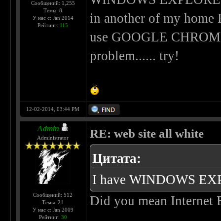
Сообщений: 1,255
Темы: 8
in another of my home 
У нас с: Jan 2014
Рейтинг:
115
use GOOGLE CHROME an
problem...... try!
12-02-2014, 03:44 PM
Admin
RE: web site all white
Administrator
Цитата:
I have WINDOWS E
Сообщений: 512
Did you mean Internet 
Темы: 21
У нас с: Jan 2009
Рейтинг:
30