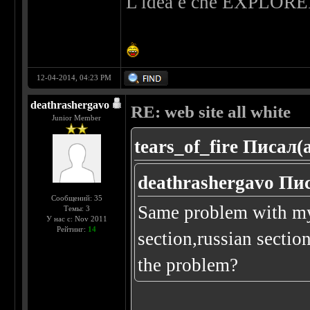
L'idea è che EXPLORER
12-04-2014, 04:23 PM
deathrashergavo
RE: web site all white
Junior Member
tears_of_fire Писал(а
deathrashergavo Пис
Сообщений: 35
Same problem with my
Темы: 3
У нас с: Nov 2011
Рейтинг:
14
section,russian secti
the problem?