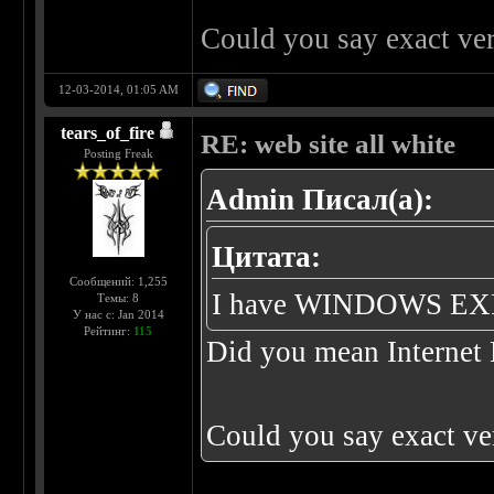
Could you say exact ver
12-03-2014, 01:05 AM
tears_of_fire
RE: web site all white
Posting Freak
Admin Писал(а):
Цитата:
Сообщений: 1,255
I have WINDOWS E
Темы: 8
У нас с: Jan 2014
Рейтинг:
115
Did you mean Internet 
Could you say exact ve