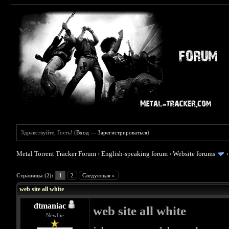
Здравствуйте, Гость! (
Вход
—
Зарегистрироваться
)
Metal Torrent Tracker Forum
›
English-speaking forum
›
Website forums
 0
Страницы (2):
1
2
Следующая »
web site all white
dtmaniac
web site all white
Newbie