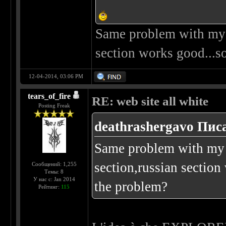
Same problem with my 
section works good...
12-04-2014, 03:06 PM
tears_of_fire
RE: web site all white
Posting Freak
deathrashergavo Писа
Same problem with my 
section,russian sectio
Сообщений: 1,255
Темы: 8
У нас с: Jan 2014
the problem?
Рейтинг:
115