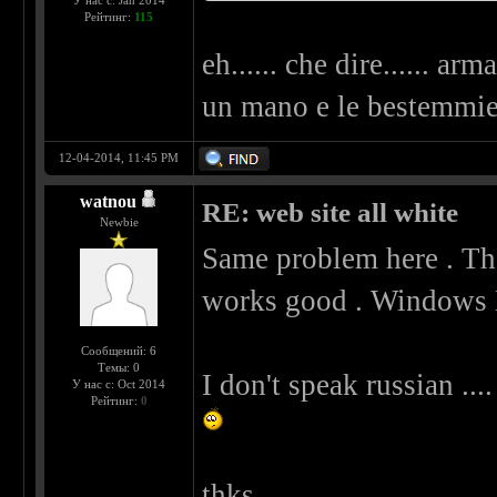
У нас с: Jan 2014
Рейтинг:
115
eh...... che dire...... ar
un mano e le bestemmie 
12-04-2014, 11:45 PM
watnou
RE: web site all white
Newbie
Same problem here . The
works good . Windows E
Сообщений: 6
Темы: 0
I don't speak russian ....
У нас с: Oct 2014
Рейтинг:
0
thks