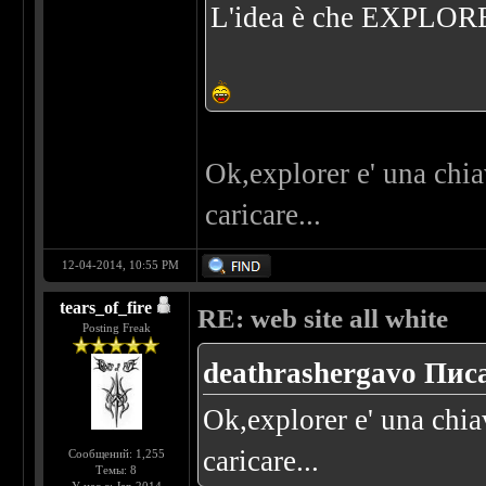
L'idea è che EXPLORE
Ok,explorer e' una chi
caricare...
12-04-2014, 10:55 PM
tears_of_fire
RE: web site all white
Posting Freak
deathrashergavo Писа
Ok,explorer e' una chi
caricare...
Сообщений: 1,255
Темы: 8