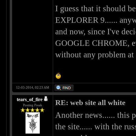
I guess that it should 
EXPLORER 9...... anyway
and now, since I've deci
GOOGLE CHROME, every
without any problem at 
12-03-2014, 02:23 AM
tears_of_fire
RE: web site all white
Posting Freak
Another news...... this 
the site...... with the r