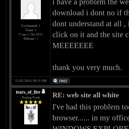
i have a problem the we
download i dont no if th
dont understand at all ,
Сообщений: 1
Темы: 1
click on it and the s
У нас с: Oct 2011
Рейтинг:
0
MEEEEEEE
thank you very much.
12-02-2014, 06:31 AM
tears_of_fire
RE: web site all white
Posting Freak
I've had this problem too
browser...... in my off
WINDOWS EXPLORE and it