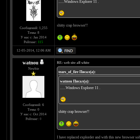
......Windows Explorer 11 .
shitty crap browser!!
Сообщений: 1,255
Темы: 8
У нас с: Jan 2014
Рейтинг:
115
12-05-2014, 12:06 AM
watnou
RE: web site all white
Newbie
tears_of_fire Писал(а):
watnou Писал(а):
......Windows Explorer 11 .
Сообщений: 6
Темы: 0
shitty crap browser!!
У нас с: Oct 2014
Рейтинг:
0
I have replaced explorder and with this new browser sol