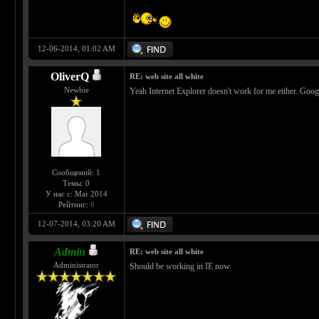
12-06-2014, 01:02 AM
OliverQ
RE: web site all white
Newbie
Yeah Internet Explorer doesn't work for me either. Goo
Сообщений: 1
Темы: 0
У нас с: Mar 2014
Рейтинг:
0
12-07-2014, 03:20 AM
Admin
RE: web site all white
Administrator
Should be working in IE now.