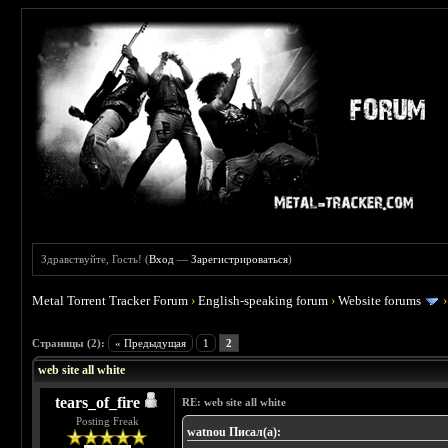
Здравствуйте, Гость! (
Вход
—
Зарегистрироваться
)
Metal Torrent Tracker Forum
›
English-speaking forum
›
Website forums
 0
Страницы (2):
« Предыдущая
1
2
web site all white
tears_of_fire
RE: web site all white
Posting Freak
watnou Писал(а):