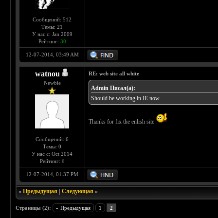
Сообщений: 512
Темы: 21
У нас с: Jan 2009
Рейтинг:
30
12-07-2014, 03:49 AM
watnou
RE: web site all white
Newbie
Admin Писал(а):
Should be working in IE now.
Thanks for fix the enlish site
Сообщений: 6
Темы: 0
У нас с: Oct 2014
Рейтинг:
0
12-07-2014, 01:37 PM
«
Предыдущая
|
Следующая
»
Страницы (2):
« Предыдущая
1
2