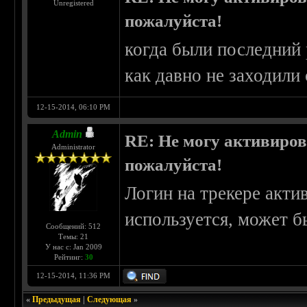
Unregistered
пожалуйста!
когда были последний 
как давно не заходили 
12-15-2014, 06:10 PM
Admin
RE: Не могу активирова
Administrator
пожалуйста!
Логин на трекере акти
используется, может б
Сообщений: 512
Темы: 21
У нас с: Jan 2009
Рейтинг:
30
12-15-2014, 11:36 PM
«
Предыдущая
|
Следующая
»