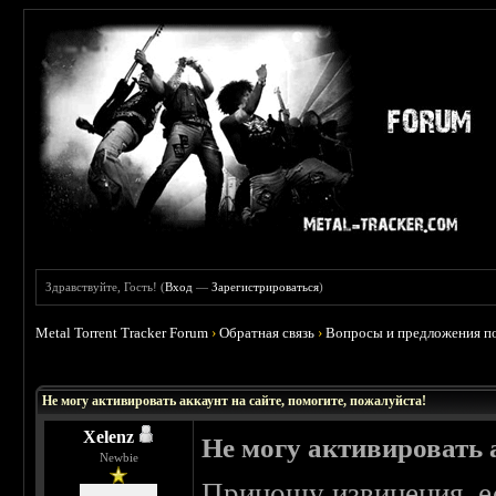
Здравствуйте, Гость! (
Вход
—
Зарегистрироваться
)
Metal Torrent Tracker Forum
›
Обратная связь
›
Вопросы и предложения по
 0
Не могу активировать аккаунт на сайте, помогите, пожалуйста!
Xelenz
Не могу активировать а
Newbie
Приношу извинения, есл