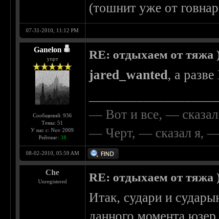
(тошнит уже от говна
07-31-2010, 11:12 PM
Ganelon
RE: отдыхаем от тяжа )
упрт
jared_wanted
, а разв
__________________
— Вот и все, — сказал
Сообщений: 936
Темы: 51
— Черт, — сказал я, 
У нас с: Nov 2009
Рейтинг:
38
08-02-2010, 05:59 AM
Che
RE: отдыхаем от тяжа )
Unregistered
Итак, судари и судары
данного момента юзер 