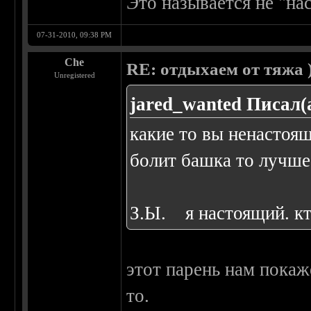
Это называется не "нас
07-31-2010, 09:38 PM
Che
RE: отдыхаем от тяжа )
Unregistered
jared_wanted Писал(
какие то вы ненастоящи
болит башка то лучше
З.Ы. я настоящий. кт
этот парень нам покаж
то.