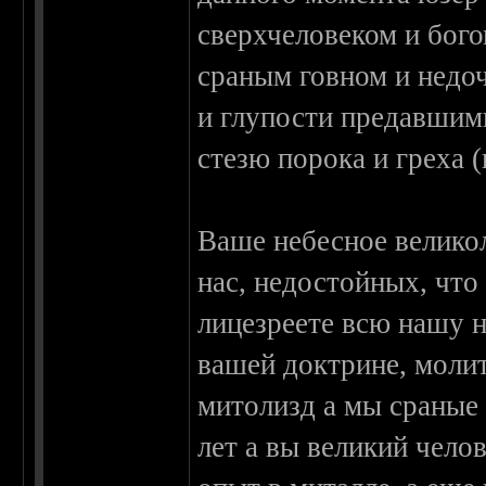
сверхчеловеком и бого
сраным говном и недо
и глупости предавшим
стезю порока и греха 
Ваше небесное великол
нас, недостойных, что
лицезреете всю нашу н
вашей доктрине, молит
митолизд а мы сраные 
лет а вы великий чело