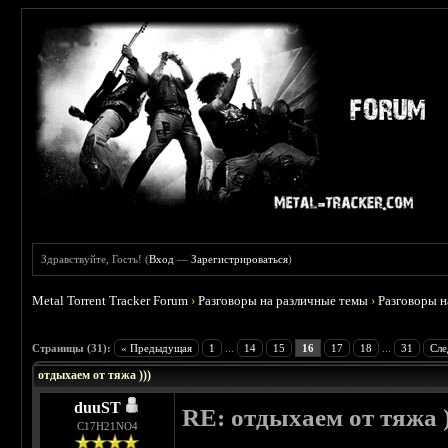
Здравствуйте, Гость! (
Вход
—
Зарегистрироваться
)
Metal Torrent Tracker Forum
›
Разговоры на различные темы
›
Разговоры 
 4.6
Страницы (31):
« Предыдущая
1
...
14
15
16
17
18
...
31
Сле
отдыхаем от тяжа )))
duuST
RE: отдыхаем от тяжа )
С17H21NO4