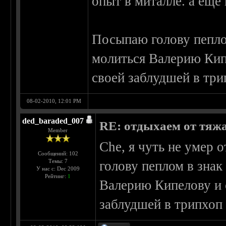
опыт в миталле. а ещ
Посыпаю голову пепло
молиться Валерию Кип
своей заблудшей в три
08-02-2010, 12:01 PM
ded_baraded_007
RE: отдыхаем от тяжа 
Member
Che, я чуть не умер 
Сообщений: 102
Темы: 7
голову пеплом в знак
У нас с: Dec 2009
Рейтинг:
1
Валерию Кипелову и 
заблудшей в трипхоп