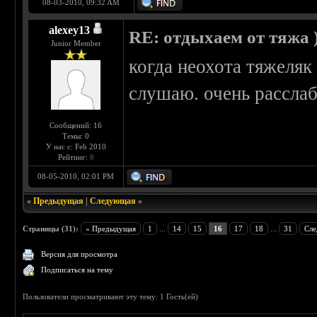
08-03-2010, 09:32 AM
alexey13
RE: отдыхаем от тяжа )
Junior Member
когда неохота тяжеля
слушаю. очень расслаб
Сообщений: 16
Темы: 0
У нас с: Feb 2010
Рейтинг:
0
08-05-2010, 02:01 PM
«
Предыдущая
|
Следующая
»
Страницы (31):
« Предыдущая
1
...
14
15
16
17
18
...
31
Сле
Версия для просмотра
Подписаться на тему
Пользователи просматривают эту тему: 1 Гость(ей)