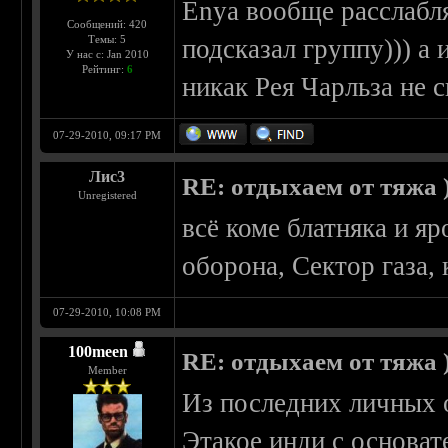
Enya вообще расслабля
Сообщений: 420
Темы: 5
подсказал группу))) а 
У нас с: Jan 2010
Рейтинг:
6
никак Рея Чарльза не 
07-29-2010, 09:17 PM
Лис3
RE: отдыхаем от тяжа )
Unregistered
всё коме блатняка и я
оборона, Сектор газа,
07-29-2010, 10:08 PM
100meen
RE: отдыхаем от тяжа )
Member
Из последних личных о
Этакое инди с основат