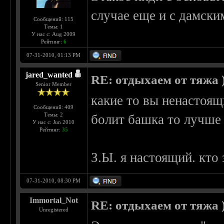
случае еще и с дамски
Сообщений: 115
Темы: 1
У нас с: Aug 2009
Рейтинг:
6
07-31-2010, 01:13 PM
jared_wanted
RE: отдыхаем от тяжа )
Senior Member
какие то вы ненастоящие
Сообщений: 409
Темы: 2
болит башка то лучше 
У нас с: Jun 2010
Рейтинг:
35
З.Ы. я настоящий. кто
07-31-2010, 08:30 PM
Immortal_Not
RE: отдыхаем от тяжа )
Unregistered