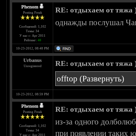
Phenom
RE: отдыхаем от тяжа )
Posting Freak
однажды послушал Чак
Сообщений: 1,102
Темы: 34
У нас с: Apr 2011
Рейтинг:
40
10-23-2012, 08:48 PM
Urbanus
RE: отдыхаем от тяжа )
Unregistered
offtop
(Развернуть)
10-23-2012, 08:59 PM
Phenom
RE: отдыхаем от тяжа )
Posting Freak
из-за одного долболюб
Сообщений: 1,102
Темы: 34
при появлении таких юн
У нас с: Apr 2011