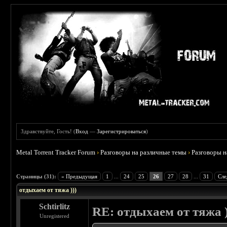
Здравствуйте, Гость! (
Вход
—
Зарегистрироваться
)
Metal Torrent Tracker Forum
›
Разговоры на различные темы
›
Разговоры 
 4.6
Страницы (31):
« Предыдущая
1
...
24
25
26
27
28
...
31
Сле
отдыхаем от тяжа )))
Schtirlitz
RE: отдыхаем от тяжа )
Unregistered