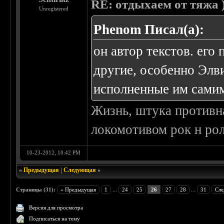
RE: отдыхаем от тяжа )
Unregistered
Phenom Писал(а):
он автор текстов. его
другие, особенно Элви
исполненные им самим
Жизнь, штука противна
локомотивом рок н рол
10-23-2012, 10:42 PM
«
Предыдущая
|
Следующая
»
Страницы (31):
« Предыдущая
1
...
24
25
26
27
28
...
31
Сле
Версия для просмотра
Подписаться на тему