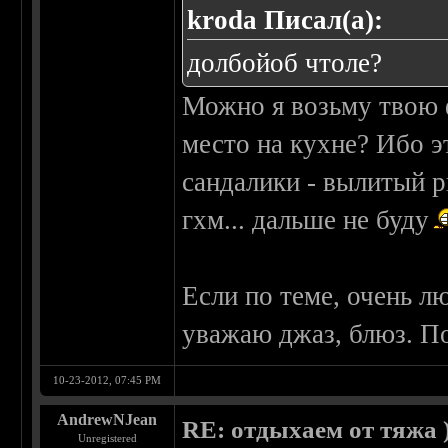
kroda Писал(а):
долбойоб чтоле?
Можно я возьму твою 
место на кухне? Ибо э
сандалики - вылитый р
гхм... дальше не буду
Если по теме, очень 
уважаю джаз, блюз. По
10-23-2012, 07:45 PM
AndrewNJean
RE: отдыхаем от тяжа )
Unregistered