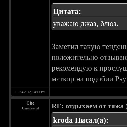
Цитата:
уважаю джаз, блюз.
Заметил такую тенден
положительно отзываю
рекомендую к прослуш
маткор на подобии Psy
10-23-2012, 08:11 PM
Che
RE: отдыхаем от тяжа )
Unregistered
kroda Писал(а):