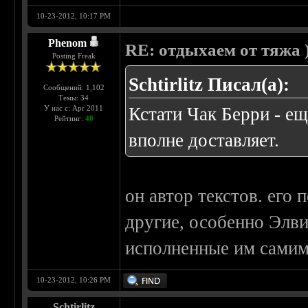
10-23-2012, 10:17 PM
Phenom
RE: отдыхаем от тяжа )
Posting Freak
Schtirlitz Писал(а):
Сообщений: 1,102
Темы: 34
У нас с: Apr 2011
Кстати Чак Берри - ещ
Рейтинг:
40
вполне доставляет.
он автор текстов. его 
другие, особенно Элвис
исполненные им самим
10-23-2012, 10:26 PM
Schtirlitz