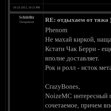
10-23-2012, 10:15 PM
Schtirlitz
RE: отдыхаем от тяжа )
Unregistered
Phenom
Не махай киркой, нащ
Кстати Чак Берри - ещ
вполне доставляет.
Рок н ролл - исток мет
CrazyBones,
NoizeMC интересный п
сочетаемое, причем вп