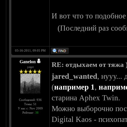
И вот что то подобно
(Последний раз сооб
03-16-2011, 09:05 PM
Ganelon
RE: отдыхаем от тяжа )
упрт
jared_wanted
, нууу..
(
например 1
,
наприм
старина Aphex Twin.
Сообщений: 936
Темы: 51
Можно выборочно посл
У нас с: Nov 2009
Рейтинг:
38
Digital Kaos - психоп