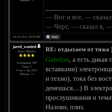
Рейтинг:
38
__________________
— Вот и все, — сказал
— Черт, — сказал я, 
03-16-2011, 04:59 PM
jared_wanted
RE: отдыхаем от тяжа )
Senior Member
Ganelon
, а есть дика
Сообщений: 409
Темы: 2
вставками) электронщ
У нас с: Jun 2010
Рейтинг:
35
и техно), тока без вос
денешься....) В элект
прослушивания и тема
Назови, плиз.