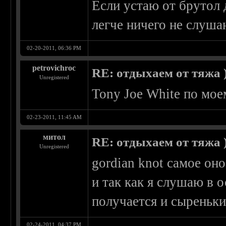
Если устаю от брутол 
легче ничего не слуша
02-20-2011, 06:36 PM
petrovichroc
RE: отдыхаем от тяжа )
Unregistered
Tony Joe White по мое
02-23-2011, 11:45 AM
митол
RE: отдыхаем от тяжа )
Unregistered
gordian knot самое оно
и так как я слушаю в 
получается и сыреньк
02-24-2011, 04:37 PM