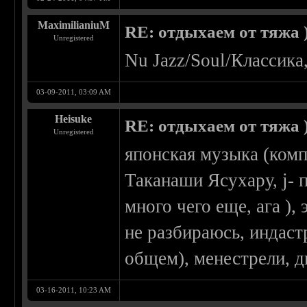
MaximilianiuM
RE: отдыхаем от тяжа )
Unregistered
Nu Jazz/Soul/Классика
03-09-2011, 03:09 AM
Heisuke
RE: отдыхаем от тяжа )
Unregistered
японская музыка (ком
Таканаши Ясухару, j- п
много чего еще, ага )
не разбираюсь, индаст
общем), менестрели, ди
03-16-2011, 10:23 AM