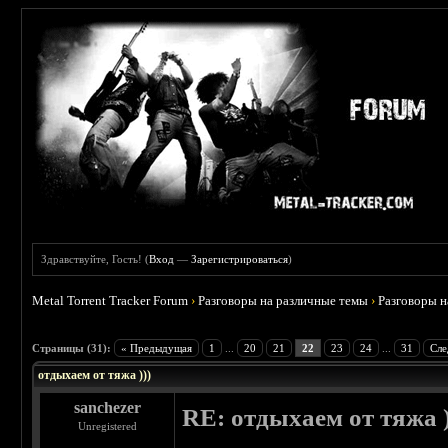
Здравствуйте, Гость! (
Вход
—
Зарегистрироваться
)
Metal Torrent Tracker Forum
›
Разговоры на различные темы
›
Разговоры 
 4.6
Страницы (31):
« Предыдущая
1
...
20
21
22
23
24
...
31
Сле
отдыхаем от тяжа )))
sanchezer
RE: отдыхаем от тяжа )
Unregistered