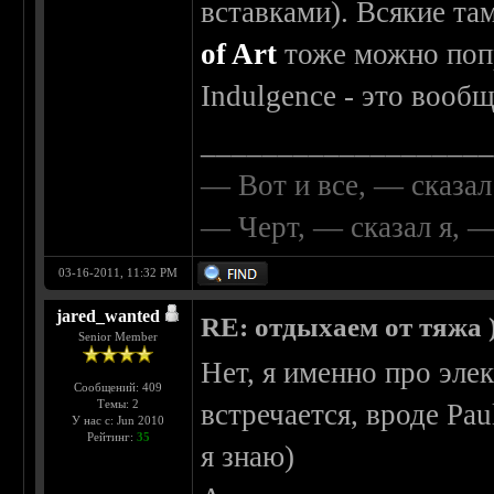
вставками). Всякие та
of Art
тоже можно попр
Indulgence - это вооб
__________________
— Вот и все, — сказал
— Черт, — сказал я, 
03-16-2011, 11:32 PM
jared_wanted
RE: отдыхаем от тяжа )
Senior Member
Нет, я именно про эле
Сообщений: 409
Темы: 2
встречается, вроде Pau
У нас с: Jun 2010
Рейтинг:
35
я знаю)