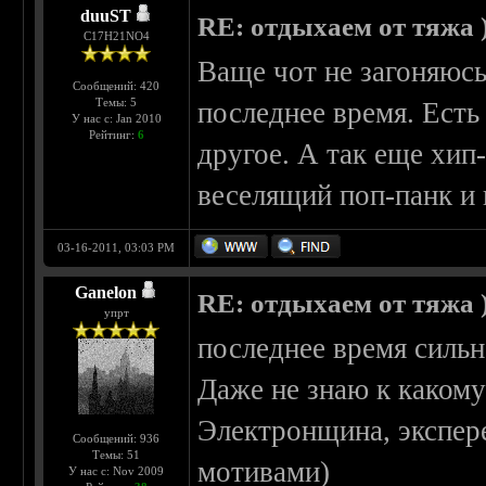
duuST
RE: отдыхаем от тяжа )
С17H21NO4
Ваще чот не загоняюс
Сообщений: 420
Темы: 5
последнее время. Есть
У нас с: Jan 2010
Рейтинг:
6
другое. А так еще хип
веселящий поп-панк и и
03-16-2011, 03:03 PM
Ganelon
RE: отдыхаем от тяжа )
упрт
последнее время сильн
Даже не знаю к какому
Электронщина, экспер
Сообщений: 936
Темы: 51
мотивами)
У нас с: Nov 2009