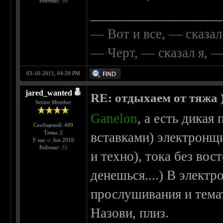
Рейтинг:
38
__________________
— Вот и все, — сказал
— Черт, — сказал я, 
03-16-2011, 04:59 PM
jared_wanted
RE: отдыхаем от тяжа )
Senior Member
Ganelon
, а есть дика
Сообщений: 409
Темы: 2
вставками) электронщ
У нас с: Jun 2010
Рейтинг:
35
и техно), тока без вос
денешься....) В элект
прослушивания и тема
Назови, плиз.