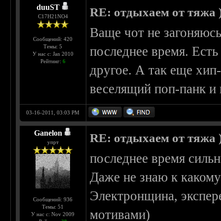
duuST
RE: отдыхаем от тяжа )
С17H21NO4
Ваще чот не загоняюс
Сообщений: 420
Темы: 5
последнее время. Есть
У нас с: Jan 2010
Рейтинг:
6
другое. А так еще хип
веселящий поп-панк и и
03-16-2011, 03:03 PM
Ganelon
RE: отдыхаем от тяжа )
упрт
последнее время сильн
Даже не знаю к какому
Электронщина, экспер
Сообщений: 936
Темы: 51
мотивами)
У нас с: Nov 2009