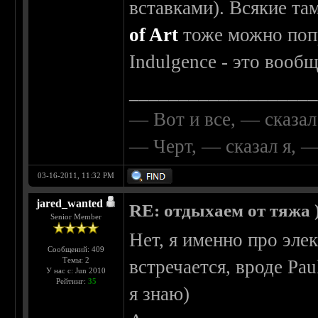
вставками). Всякие та
of Art
тоже можно попр
Indulgence - это вооб
__________________
— Вот и все, — сказал
— Черт, — сказал я, 
03-16-2011, 11:32 PM
jared_wanted
RE: отдыхаем от тяжа )
Senior Member
Нет, я именно про эле
Сообщений: 409
Темы: 2
встречается, вроде Pau
У нас с: Jun 2010
Рейтинг:
35
я знаю)