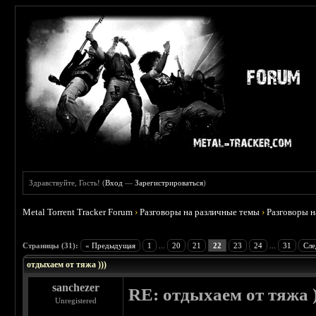
Здравствуйте, Гость! (
Вход
—
Зарегистрироваться
)
Metal Torrent Tracker Forum
›
Разговоры на различные темы
›
Разговоры 
 4.6
Страницы (31):
« Предыдущая
1
...
20
21
22
23
24
...
31
Сле
отдыхаем от тяжа )))
sanchezer
RE: отдыхаем от тяжа )
Unregistered