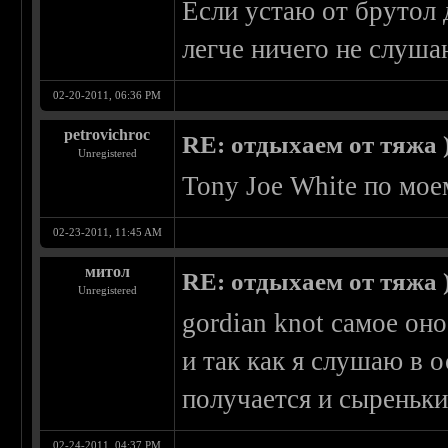
Если устаю от брутол 
легче ничего не слуша
02-20-2011, 06:36 PM
petrovichroc
RE: отдыхаем от тяжа )
Unregistered
Tony Joe White по мое
02-23-2011, 11:45 AM
митол
RE: отдыхаем от тяжа )
Unregistered
gordian knot самое оно
и так как я слушаю в 
получается и сыреньк
02-24-2011, 04:37 PM