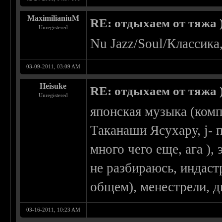
MaximilianiuM
RE: отдыхаем от тяжа )
Unregistered
Nu Jazz/Soul/Классика
03-09-2011, 03:09 AM
Heisuke
RE: отдыхаем от тяжа )
Unregistered
японская музыка (ком
Таканаши Ясухару, j- п
много чего еще, ага )
не разбираюсь, индаст
общем), менестрели, ди
03-16-2011, 10:23 AM