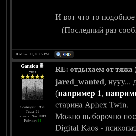
И вот что то подобно
(Последний раз сооб
03-16-2011, 09:05 PM
Ganelon
RE: отдыхаем от тяжа )
упрт
jared_wanted
, нууу..
(
например 1
,
наприм
старина Aphex Twin.
Сообщений: 936
Темы: 51
Можно выборочно посл
У нас с: Nov 2009
Рейтинг:
38
Digital Kaos - психоп