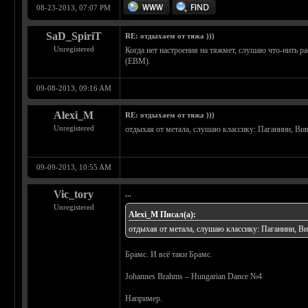
08-23-2013, 07:07 PM
SaD_SpiriT
RE: отдыхаем от тяжа )))
Unregistered
Когда нет настроения на тяжмет, слушаю что-нить ра
(EBM).
09-08-2013, 09:16 AM
Alexi_M
RE: отдыхаем от тяжа )))
Unregistered
отдыхая от метала, слушаю классику: Паганини, Вив
09-09-2013, 10:55 AM
Vic_tory
...
Unregistered
Alexi_M Писал(а):
отдыхая от метала, слушаю классику: Паганини, Ви
Брамс. И всё таки Брамс.
Johannes Brahms – Hungarian Dance №4
Например.