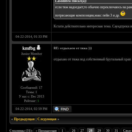
Lasombra Писал(а):
если тяж надоедает,то обычно переключаюсь на рам
потрясающие композиции,макс пейн 3 и др.
Кстати действительно интересная тема. Саундтреки и
04-22-2014, 01:33 PM
kmfbg
RE: отдыхаем от тяжа )))
Junior Member
отдыхаю от тяжа под собственный брутальный храп
Сообщений: 17
Темы: 1
У нас с: Dec 2013
Рейтинг:
1
04-22-2014, 02:59 PM
«
Предыдущая
|
Следующая
»
Страницы (31):
« Предыдущая
1
...
26
27
28
29
30
31
Следу