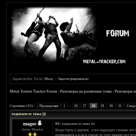
Здравствуйте, Гость! (
Вход
—
Зарегистрироваться
)
Metal Torrent Tracker Forum
›
Разговоры на различные темы
›
Разговоры 
 4.6
Страницы (31):
« Предыдущая
1
...
26
27
28
29
30
31
Следу
отдыхаем от тяжа )))
magor
RE: отдыхаем от тяжа )))
Junior Member
Когда торчу в деревне , и все надоедает слушаю что 
попавшимся.а если в городе то тупо хандрю под муз