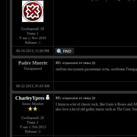
Сообщений: 18
Темы: 1
У нас с: Nov 2010
Рейтинг:
1
08-19-2013, 11:00 PM
Padre Muerte
RE: отдыхаем от тяжа )))
Unregistered
люблю послушать различные осты, особенно Говар
08-22-2013, 01:03 AM
CharleyYpres
RE: отдыхаем от тяжа )))
Junior Member
I listen to a lot of classic rock, like Guns n Roses and 
also love a lot of old gothic music such as The Cure, Si
Сообщений: 26
Темы: 1
У нас с: Feb 2013
Рейтинг:
9