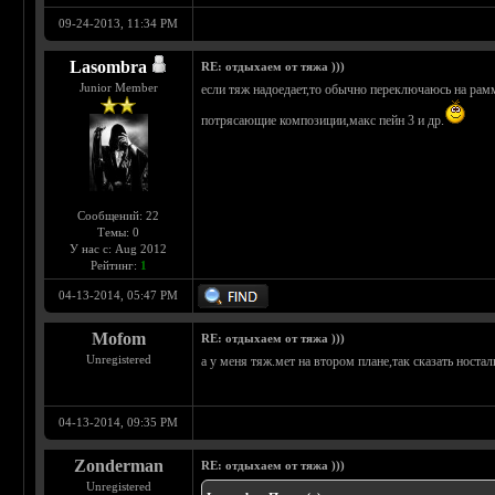
09-24-2013, 11:34 PM
Lasombra
RE: отдыхаем от тяжа )))
Junior Member
если тяж надоедает,то обычно переключаюсь на рамм
потрясающие композиции,макс пейн 3 и др.
Сообщений: 22
Темы: 0
У нас с: Aug 2012
Рейтинг:
1
04-13-2014, 05:47 PM
Mofom
RE: отдыхаем от тяжа )))
Unregistered
а у меня тяж.мет на втором плане,так сказать носта
04-13-2014, 09:35 PM
Zonderman
RE: отдыхаем от тяжа )))
Unregistered