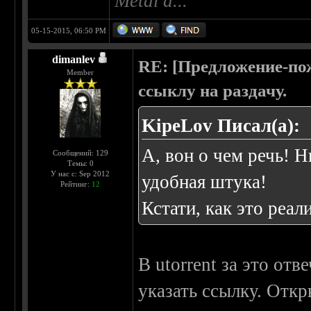
Metal'a...
05-15-2015, 06:50 PM
dimanlev
RE: [Предложение-пож
Member
ссыклу на раздачу.
KipeLov Писал(а):
А, вон о чем речь! Н
Сообщений: 129
Темы: 0
У нас с: Sep 2012
удобная штука!
Рейтинг:
12
Кстати, как это реа
В utorrent за это от
указать ссылку. Откр