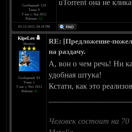
uTorrent она не клик
Сообщений: 129
Темы: 0
У нас с: Sep 2012
Рейтинг:
12
05-15-2015, 04:18 PM
KipeLov
RE: [Предложение-пожел
Member
на раздачу.
А, вон о чем речь! Ни к
удобная штука!
Сообщений: 93
Темы: 1
Кстати, как это реализо
У нас с: Nov 2012
Рейтинг:
8
____________________
Человек состоит на 70 