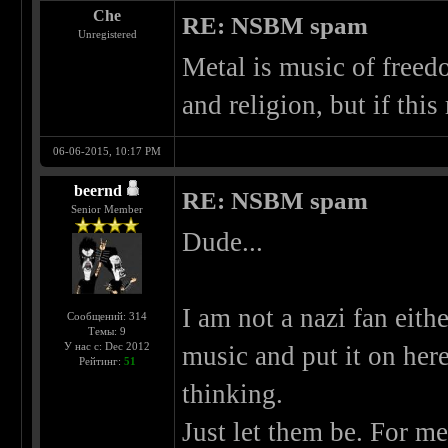
Che
RE: NSBM spam
Unregistered
Metal is music of freed
and religion, but if this
06-06-2015, 10:17 PM
beernd
RE: NSBM spam
Senior Member
Dude...
I am not a nazi fan eith
Сообщений: 314
Темы: 9
У нас с: Dec 2012
music and put it on her
Рейтинг:
51
thinking.
Just let them be. For me