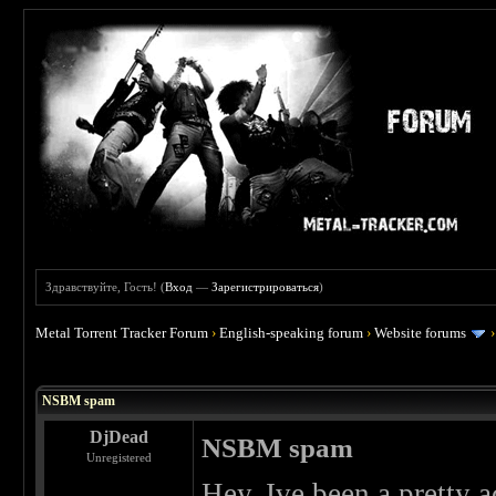
Здравствуйте, Гость! (
Вход
—
Зарегистрироваться
)
Metal Torrent Tracker Forum
›
English-speaking forum
›
Website forums
 0
NSBM spam
DjDead
NSBM spam
Unregistered
Hey, Ive been a pretty 