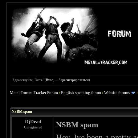
Здравствуйте, Гость! (
Вход
—
Зарегистрироваться
)
Metal Torrent Tracker Forum
›
English-speaking forum
›
Website forums
 0
NSBM spam
DjDead
NSBM spam
Unregistered
Hey, Ive been a pretty 