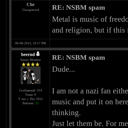
Che
RE: NSBM spam
Unregistered
Metal is music of freed
and religion, but if this
06-06-2015, 10:17 PM
beernd
RE: NSBM spam
Senior Member
Dude...
I am not a nazi fan eith
Сообщений: 314
Темы: 9
У нас с: Dec 2012
music and put it on her
Рейтинг:
51
thinking.
Just let them be. For me