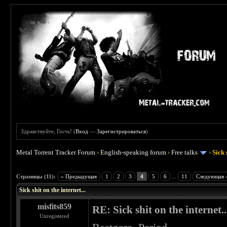
Здравствуйте, Гость! (
Вход
—
Зарегистрироваться
)
Metal Torrent Tracker Forum
›
English-speaking forum
›
Free talks
›
Sick 
 5
Страницы (11):
« Предыдущая
1
2
3
4
5
6
...
11
Следующая 
Sick shit on the internet...
misfits859
RE: Sick shit on the internet..
Unregistered