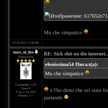
Ma che simpatico
07-18-2015, 11:06 PM
tears_of_fire
RE: Sick shit on the internet..
Posting Freak
elenissima54 Писал(а):
Ma che simpatico
Сообщений: 1,255
Темы: 8
e l'ho detto che sei stata f
У нас с: Jan 2014
Рейтинг:
115
parlando