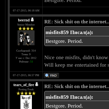
Bestgore. Period.
07-17-2015, 06:18 AM
beernd
RE: Sick shit on the internet..
Senior Member
misfits859 Писал(а):
Bestgore. Period.
Сообщений: 314
Темы: 9
Nice one misfits, didn't know 
У нас с: Dec 2012
Рейтинг:
51
Will keep me entertained for
07-17-2015, 06:57 PM
tears_of_fire
RE: Sick shit on the internet..
Posting Freak
misfits859 Писал(а):
Bestgore. Period.