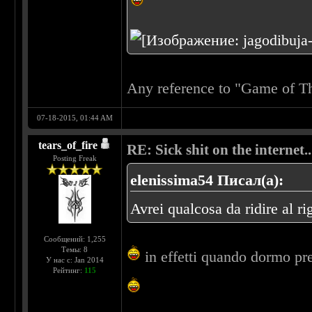
Any reference to "Game of Th
07-18-2015, 01:44 AM
tears_of_fire
RE: Sick shit on the internet..
Posting Freak
elenissima54 Писал(а):
Avrei qualcosa da ridire al r
Сообщений: 1,255
Темы: 8
in effetti quando dormo pr
У нас с: Jan 2014
Рейтинг:
115