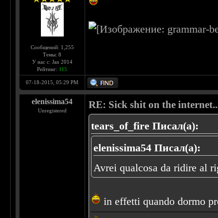
Сообщений: 1,255
Темы: 8
У нас с: Jan 2014
Рейтинг:
115
07-18-2015, 05:29 PM
elenissima54
RE: Sick shit on the internet..
Unregistered
tears_of_fire Писал(а):
elenissima54 Писал(а):
Avrei qualcosa da ridire al 
in effetti quando dormo pr