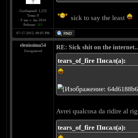
Сообщений: 1,255
Темы: 8
sick to say the least
У нас с: Jan 2014
Рейтинг:
115
07-17-2015, 08:05 PM
elenissima54
RE: Sick shit on the internet..
Unregistered
tears_of_fire Писал(а):
Avrei qualcosa da ridire al ri
tears_of_fire Писал(а):