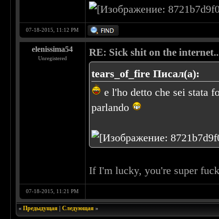
07-18-2015, 11:12 PM
elenissima54
RE: Sick shit on the internet..
Unregistered
tears_of_fire Писал(а):
e l'ho detto che sei stata 
parlando
If I'm lucky, you're super fu
07-18-2015, 11:21 PM
«
Предыдущая
|
Следующая
»