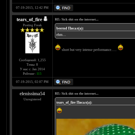
07-19-2015, 12:42 PM
tears_of_fire
RE: Sick shit on the internet...
Posting Freak
beernd Писал(а):
ehm....
short but very intense performance......
Сообщений: 1,255
Темы: 8
У нас с: Jan 2014
Рейтинг:
115
07-19-2015, 02:07 PM
elenissima54
RE: Sick shit on the internet...
Unregistered
tears_of_fire Писал(а):