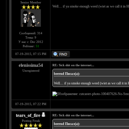
Senior Member
Well.... if ya smoke enough weed (wiet as we call it in H
Сообщений: 314
Темы: 9
У нас с: Dec 2012
Рейтинг:
51
07-19-2015, 07:15 PM
elenissima54
RE: Sick shit on the internet...
Unregistered
beernd Писал(а):
Well.... if ya smoke enough weed (wiet as we call it in 
07-19-2015, 07:22 PM
tears_of_fire
RE: Sick shit on the internet...
Posting Freak
beernd Писал(а):