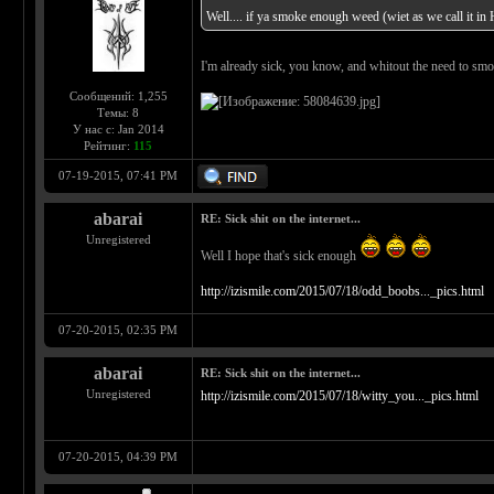
Well.... if ya smoke enough weed (wiet as we call it in 
I'm already sick, you know, and whitout the need to sm
Сообщений: 1,255
Темы: 8
У нас с: Jan 2014
Рейтинг:
115
07-19-2015, 07:41 PM
abarai
RE: Sick shit on the internet...
Unregistered
Well I hope that's sick enough
http://izismile.com/2015/07/18/odd_boobs..._pics.html
07-20-2015, 02:35 PM
abarai
RE: Sick shit on the internet...
Unregistered
http://izismile.com/2015/07/18/witty_you..._pics.html
07-20-2015, 04:39 PM