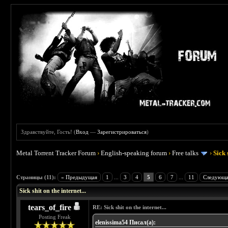
Здравствуйте, Гость! (
Вход
—
Зарегистрироваться
)
Metal Torrent Tracker Forum
›
English-speaking forum
›
Free talks
›
Sick 
 5
Страницы (11):
« Предыдущая
1
...
3
4
5
6
7
...
11
Следующа
Sick shit on the internet...
tears_of_fire
RE: Sick shit on the internet...
Posting Freak
elenissima54 Писал(а):