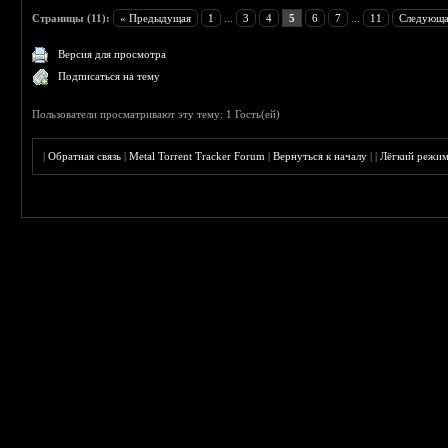
Страницы (11):
« Предыдущая
1
...
3
4
5
6
7
...
11
Следующа
Версия для просмотра
Подписаться на тему
Пользователи просматривают эту тему: 1 Гость(ей)
|
Обратная связь
|
Metal Torrent Tracker Forum
|
Вернуться к началу
|
|
Лёгкий режи