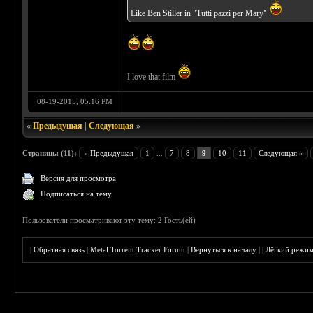
Like Ben Stiller in "Tutti pazzi per Mary"
I love that film
08-19-2015, 05:16 PM
«
Предыдущая
|
Следующая
»
Страницы (11):
« Предыдущая
1
...
7
8
9
10
11
Следующая »
Версия для просмотра
Подписаться на тему
Пользователи просматривают эту тему: 2 Гость(ей)
|
Обратная связь
|
Metal Torrent Tracker Forum
|
Вернуться к началу
|
|
Лёгкий режи