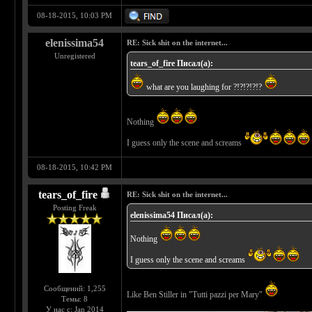
08-18-2015, 10:03 PM
elenissima54
RE: Sick shit on the internet...
Unregistered
tears_of_fire Писал(а):
what are you laughing for ?!?!?!?!?
Nothing
I guess only the scene and screams
08-18-2015, 10:42 PM
tears_of_fire
RE: Sick shit on the internet...
Posting Freak
elenissima54 Писал(а):
Nothing
I guess only the scene and screams
Сообщений: 1,255
Like Ben Stiller in "Tutti pazzi per Mary"
Темы: 8
У нас с: Jan 2014