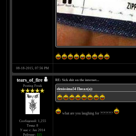
08-18-2015, 07:56 PM
tears_of_fire
RE: Sick shit on the internet...
Posting Freak
elenissima54 Писал(а):
what are you laughing for ?!?!?!?!?
Сообщений: 1,255
Темы: 8
У нас с: Jan 2014
Рейтинг:
115