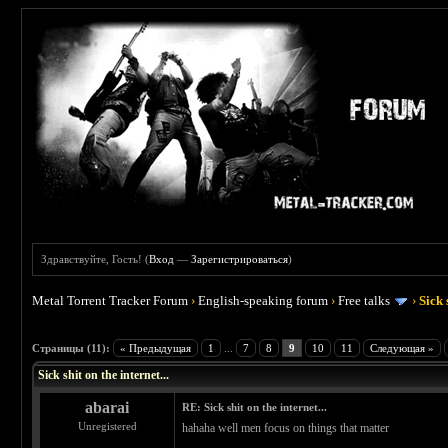
Здравствуйте, Гость! (
Вход
—
Зарегистрироваться
)
Metal Torrent Tracker Forum
›
English-speaking forum
›
Free talks
›
Sick 
 5
Страницы (11):
« Предыдущая
1
...
7
8
9
10
11
Следующая »
Sick shit on the internet...
abarai
RE: Sick shit on the internet...
Unregistered
hahaha well men focus on things that matter