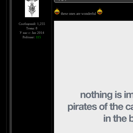
these ones are wonderful
Сообщений: 1,255
Темы: 8
У нас с: Jan 2014
Рейтинг:
115