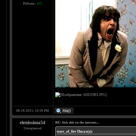
Рейтинг:
115
08-18-2015, 10:59 PM
elenissima54
RE: Sick shit on the internet...
Unregistered
tears_of_fire Писал(а):