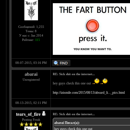
Сообщений: 1,255
Темы: 8
У нас с: Jan 2014
Рейтинг:
115
08-07-2015, 03:16 PM
abarai
RE: Sick shit on the internet...
Unregistered
hey guys check this one out
http://izismile.com/2015/08/13/absurd_li..._pics.html
08-13-2015, 02:11 PM
tears_of_fire
RE: Sick shit on the internet...
Posting Freak
abarai Писал(а):
hey guys check this one out