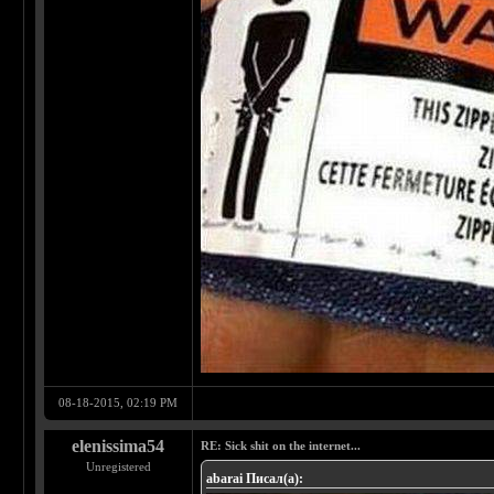
08-18-2015, 02:19 PM
elenissima54
RE: Sick shit on the internet...
Unregistered
abarai Писал(а):