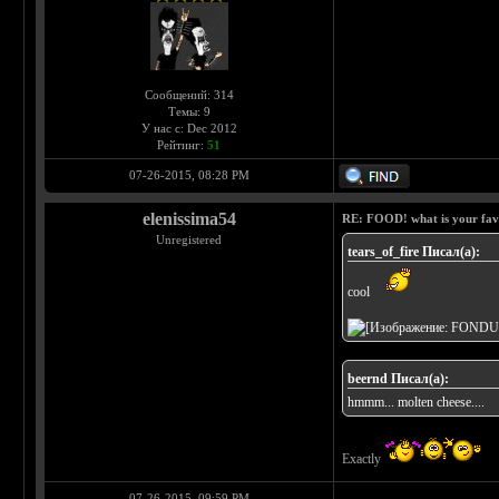
Сообщений: 314
Темы: 9
У нас с: Dec 2012
Рейтинг:
51
07-26-2015, 08:28 PM
elenissima54
RE: FOOD! what is your fav
Unregistered
tears_of_fire Писал(а):
cool
beernd Писал(а):
hmmm... molten cheese....
Exactly
07-26-2015, 09:59 PM