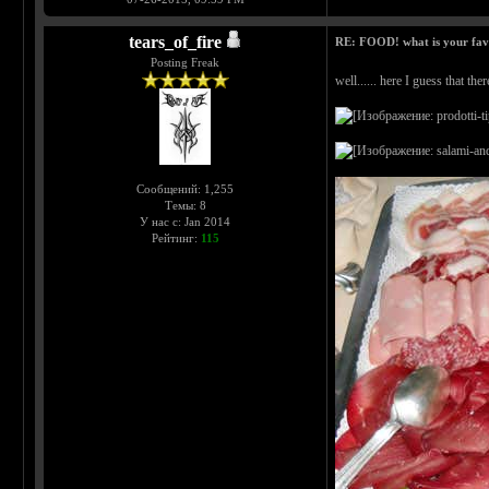
tears_of_fire
RE: FOOD! what is your fav
Posting Freak
well...... here I guess that the
Сообщений: 1,255
Темы: 8
У нас с: Jan 2014
Рейтинг:
115