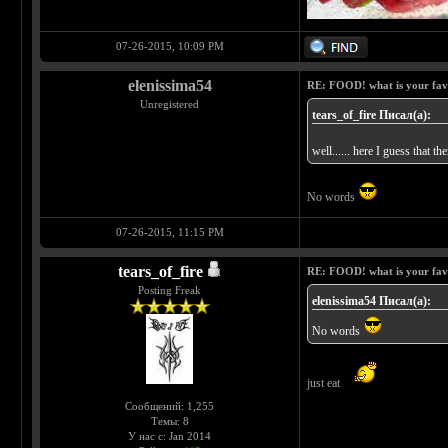
07-26-2015, 10:09 PM
elenissima54
RE: FOOD! what is your fav
Unregistered
tears_of_fire Писал(а):
well...... here I guess that th
No words
07-26-2015, 11:15 PM
tears_of_fire
RE: FOOD! what is your fav
Posting Freak
elenissima54 Писал(а):
No words
just eat
Сообщений: 1,255
Темы: 8
У нас с: Jan 2014