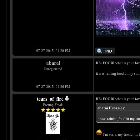
07-27-2015, 04:20 PM
abarai
RE: FOOD! what is your fav
Unregistered
it was raining food in my st
07-27-2015, 04:26 PM
tears_of_fire
RE: FOOD! what is your fav
Posting Freak
abarai Писал(а):
it was raining food in my s
I'm sorry, my friend......