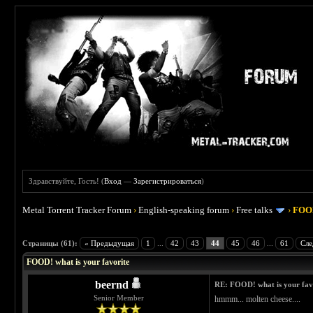
Здравствуйте, Гость! (
Вход
—
Зарегистрироваться
)
Metal Torrent Tracker Forum
›
English-speaking forum
›
Free talks
›
FOOD
 4
Страницы (61):
« Предыдущая
1
...
42
43
44
45
46
...
61
Сле
FOOD! what is your favorite
beernd
RE: FOOD! what is your fav
Senior Member
hmmm... molten cheese....