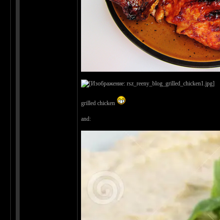
grilled chicken
and: