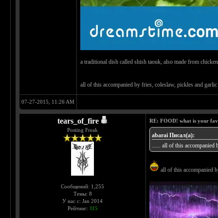
a traditional dish called shish taouk, also made from chicke
all of this accompanied by fries, coleslaw, pickles and garl
07-27-2015, 11:26 AM
tears_of_fire
RE: FOOD! what is your fav
Posting Freak
abarai Писал(а):
...... all of this accompanied b
all of this accompanied by 
Сообщений: 1,255
Темы: 8
У нас с: Jan 2014
Рейтинг:
115