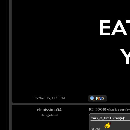
07-26-2015, 11:18 PM
elenissima54
RE: FOOD! what is your fav
Unregistered
tears_of_fire Писал(а):
just eat