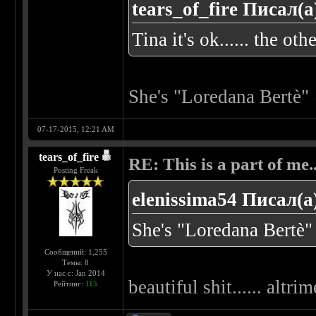
tears_of_fire Писал(а
Tina it's ok...... the oth
She's "Loredana Bertè"
07-17-2015, 12:21 AM
tears_of_fire
RE: This is a part of me...
Posting Freak
elenissima54 Писал(а
She's "Loredana Bertè
Сообщений: 1,255
Темы: 8
У нас с: Jan 2014
beautiful shit...... altri
Рейтинг:
115