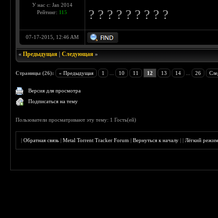
У нас с: Jan 2014
? ? ? ? ? ? ? ? ?
Рейтинг:
115
07-17-2015, 12:46 AM
«
Предыдущая
|
Следующая
»
Страницы (26):
« Предыдущая
1
...
10
11
12
13
14
...
26
Сле
Версия для просмотра
Подписаться на тему
Пользователи просматривают эту тему: 1 Гость(ей)
|
Обратная связь
|
Metal Torrent Tracker Forum
|
Вернуться к началу
|
|
Лёгкий режи