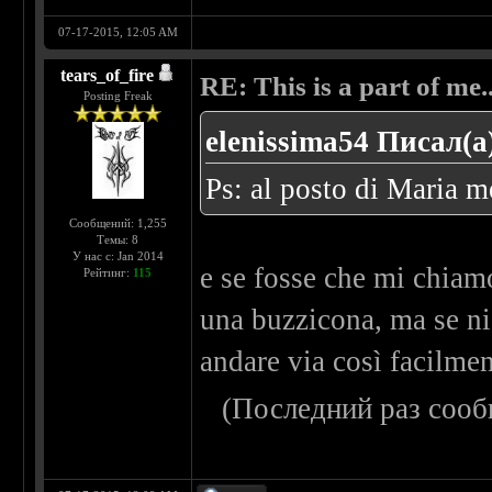
07-17-2015, 12:05 AM
tears_of_fire
RE: This is a part of me...
Posting Freak
elenissima54 Писал(а
Ps: al posto di Maria m
Сообщений: 1,255
Темы: 8
У нас с: Jan 2014
e se fosse che mi chiam
Рейтинг:
115
una buzzicona, ma se nie
andare via così facilment
(Последний раз сооб