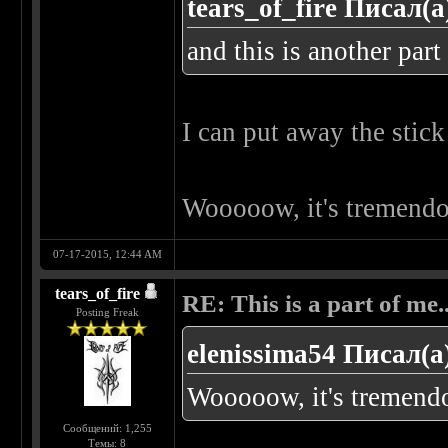
tears_of_fire Писал(а
and this is another part 
I can put away the stic
Wooooow, it's tremend
07-17-2015, 12:44 AM
tears_of_fire
RE: This is a part of me...
Posting Freak
elenissima54 Писал(а
Wooooow, it's tremen
Сообщений: 1,255
Темы: 8