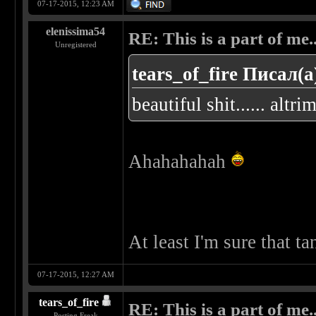
07-17-2015, 12:23 AM
elenissima54
RE: This is a part of me...
Unregistered
tears_of_fire Писал(а
beautiful shit...... altri
Ahahahahah
At least I'm sure that 
07-17-2015, 12:27 AM
tears_of_fire
RE: This is a part of me...
Posting Freak