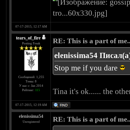
07-17-2015, 12:17 AM
tears_of_fire
RE: This is a part of me...
Posting Freak
elenissima54 Писал(а
Stop me if you dare
Сообщений: 1,255
Темы: 8
У нас с: Jan 2014
Tina it's ok...... the othe
Рейтинг:
115
07-17-2015, 12:19 AM
elenissima54
RE: This is a part of me...
Unregistered