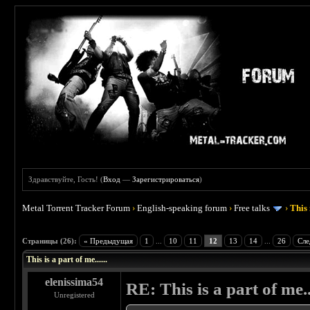
Здравствуйте, Гость! (
Вход
—
Зарегистрироваться
)
Metal Torrent Tracker Forum
›
English-speaking forum
›
Free talks
›
This 
 4.5
Страницы (26):
« Предыдущая
1
...
10
11
12
13
14
...
26
Сле
This is a part of me......
elenissima54
RE: This is a part of me...
Unregistered