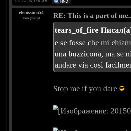
07-17-2015, 12:09 AM
elenissima54
RE: This is a part of me...
Unregistered
tears_of_fire Писал(а
e se fosse che mi chia
una buzzicona, ma se nie
andare via così facilmen
Stop me if you dare