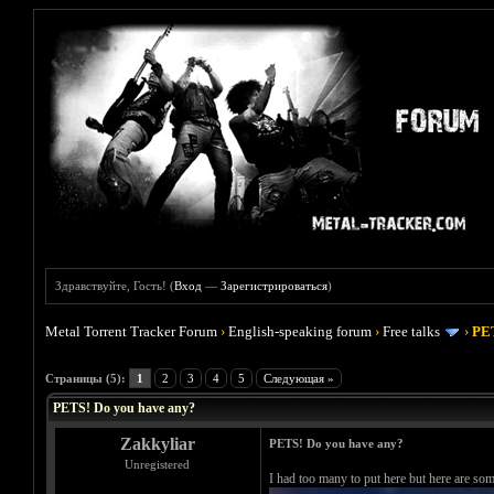
Здравствуйте, Гость! (
Вход
—
Зарегистрироваться
)
Metal Torrent Tracker Forum
›
English-speaking forum
›
Free talks
›
PET
Голосов: 0 - Средняя оценка: 0
1
2
3
4
5
Страницы (5):
1
2
3
4
5
Следующая »
PETS! Do you have any?
Zakkyliar
PETS! Do you have any?
Unregistered
I had too many to put here but here are som