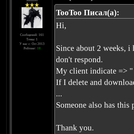
Member
TooToo Писал(а):
Hi,
Сообщений: 161
Темы: 1
У нас с: Oct 2013
Since about 2 weeks, i
Рейтинг:
10
don't respond.
My client indicate => "
If I delete and downloa
...
Someone also has this 
Thank you.