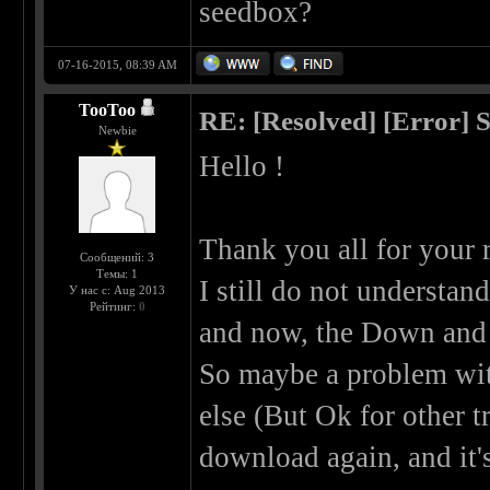
seedbox?
07-16-2015, 08:39 AM
TooToo
RE: [Resolved] [Error] 
Newbie
Hello !
Thank you all for your 
Сообщений: 3
Темы: 1
I still do not understan
У нас с: Aug 2013
Рейтинг:
0
and now, the Down and
So maybe a problem wit
else (But Ok for other tr
download again, and it'