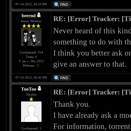
07-14-2015, 04:10 PM
beernd
RE: [Error] Tracker: [T
Senior Member
Never heard of this kin
something to do with th
I think you better ask 
Сообщений: 314
Темы: 9
У нас с: Dec 2012
give an answer to that.
Рейтинг:
51
07-14-2015, 06:45 PM
TooToo
RE: [Error] Tracker: [T
Newbie
Thank you.
I have already ask a mod
For information, torrent
Сообщений: 3