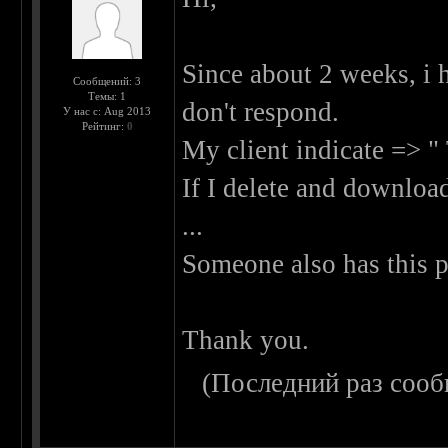
Since about 2 weeks, i 
Сообщений: 3
Темы: 1
don't respond.
У нас с: Aug 2013
Рейтинг:
0
My client indicate => "
If I delete and download
...
Someone also has this 
Thank you.
(Последний раз сооб