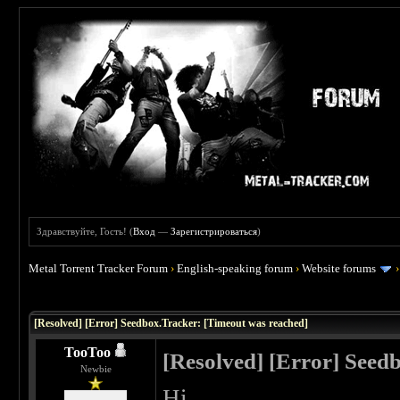
Здравствуйте, Гость! (
Вход
—
Зарегистрироваться
)
Metal Torrent Tracker Forum
›
English-speaking forum
›
Website forums
[Resolved] [Error] Seedbox.Tracker: [Timeout was reached]
TooToo
[Resolved] [Error] Seed
Newbie
Hi,