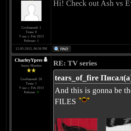
Hi! Check out Ash vs E
Сообщений: 1
Темы: 0
У нас с: Feb 2013
Рейтинг:
0
12-05-2015, 06:56 PM
CharleyYpres
RE: TV series
Junior Member
tears_of_fire Писал(а
Сообщений: 26
Темы: 1
У нас с: Feb 2013
And this is gonna be the
Рейтинг:
9
FILES