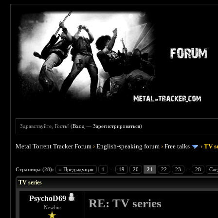
Здравствуйте, Гость! (
Вход
—
Зарегистрироваться
)
Metal Torrent Tracker Forum
›
English-speaking forum
›
Free talks
›
TV s
 5
Страницы (28):
« Предыдущая
1
...
19
20
21
22
23
...
28
Сле
TV series
PsychoD69
RE: TV series
Newbie