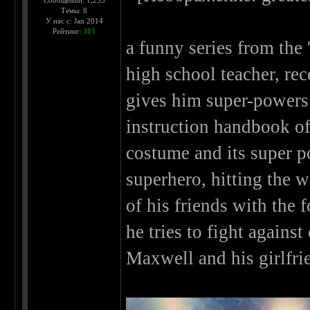
Сообщений: 1,255
Темы: 8
У нас с: Jan 2014
Рейтинг:
115
a funny series from the 
high school teacher, re
gives him super-powers.
instruction handbook of t
costume and its super p
superhero, hitting the w
of his friends with the f
he tries to fight agains
Maxwell and his girlfr