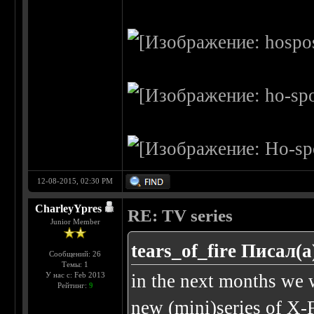
12-08-2015, 02:30 PM
CharleyYpres
RE: TV series
Junior Member
tears_of_fire Писал(а
Сообщений: 26
Темы: 1
У нас с: Feb 2013
in the next months we w
Рейтинг:
9
new (mini)series of X-