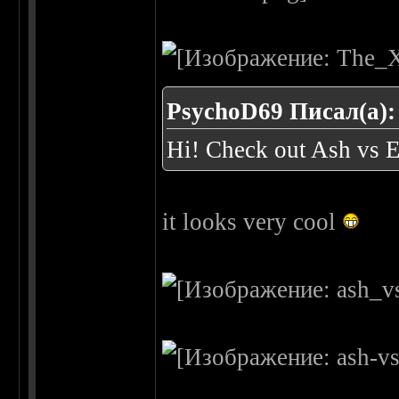
PsychoD69 Писал(а):
Hi! Check out Ash vs E
it looks very cool