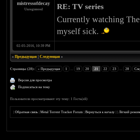
mistressofdecay
RE: TV series
Unregistered
Currently watching The 
myself sick.
02-05-2016, 10:39 PM
«
Предыдущая
|
Следующая
»
Страницы (28):
« Предыдущая
1
...
19
20
21
22
23
...
28
Сле
Версия для просмотра
Подписаться на тему
Пользователи просматривают эту тему: 1 Гость(ей)
|
Обратная связь
|
Metal Torrent Tracker Forum
|
Вернуться к началу
|
|
Лёгкий режи