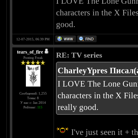
I LOVE The Lone Gunm
characters in the X File
good.
12-07-2015, 06:39 PM
tears_of_fire
RE: TV series
Posting Freak
CharleyYpres Писал(
I LOVE The Lone Gunm
characters in the X File
Сообщений: 1,255
Темы: 8
У нас с: Jan 2014
really good.
Рейтинг:
115
I've just seen it + 