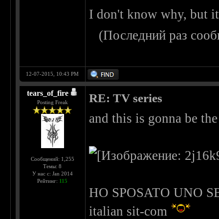
I don't know why, but it'
(Последний раз сооб
12-07-2015, 10:43 PM
tears_of_fire
RE: TV series
Posting Freak
and this is gonna be the
Сообщений: 1,255
Темы: 8
У нас с: Jan 2014
Рейтинг:
115
HO SPOSATO UNO SBIRR
italian sit-com