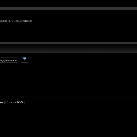
жаль что поздновато
ледующая »
им
|
Список RSS
|