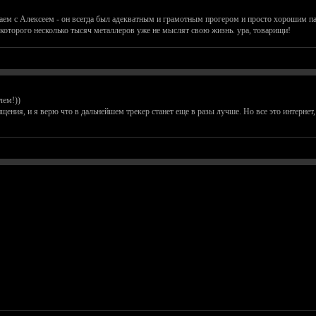
чаем с Алексеем - он всегда был адекватным и грамотным прогером и просто хорошим па
ез которого несколько тысяч металлеров уже не мыслят свою жизнь. ура, товарищи!
лем!))
ения, и я верю что в дальнейшем трекер станет еще в разы лучше. Но все это интернет, 