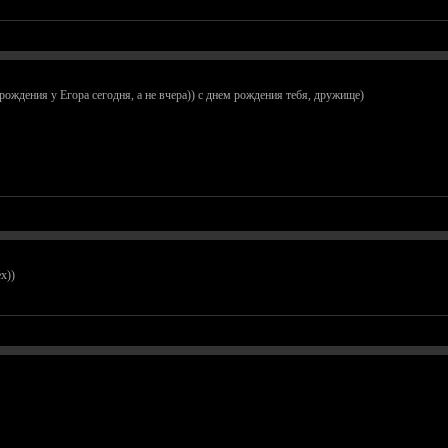
ождения у Егора сегодня, а не вчера)) с днем рождения тебя, дружище)
х))