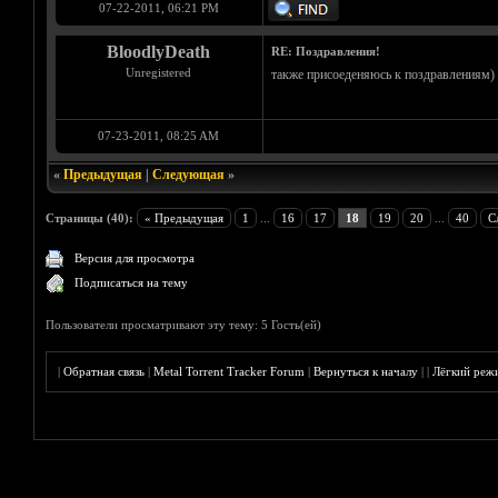
07-22-2011, 06:21 PM
BloodlyDeath
RE: Поздравления!
Unregistered
также присоеденяюсь к поздравлениям) 
07-23-2011, 08:25 AM
«
Предыдущая
|
Следующая
»
Страницы (40):
« Предыдущая
1
...
16
17
18
19
20
...
40
С
Версия для просмотра
Подписаться на тему
Пользователи просматривают эту тему: 5 Гость(ей)
|
Обратная связь
|
Metal Torrent Tracker Forum
|
Вернуться к началу
|
|
Лёгкий реж