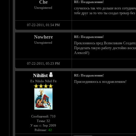
Che
RE: Поздравления!
Unregistered
случилось так что дольше всех сотудни
тебе друг за то что ты создал трекер б
07-22-2011, 01:54 PM
Nowhere
RE: Поздравления!
Unregistered
Преклоняюсь пред Всевеликим Создате
Проделать такую работу достойно восхищ
Алексей!)
07-22-2011, 05:23 PM
Nihilist
RE: Поздравления!
Ex Nihilo Nihil Fit
Присоединяюсь к поздравлениям!
Сообщений: 710
Темы: 32
У нас с: Sep 2009
Рейтинг:
42