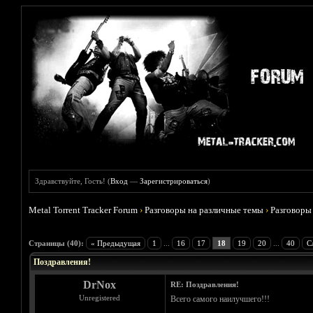
Здравствуйте, Гость! (
Вход
—
Зарегистрироваться
)
Metal Torrent Tracker Forum
›
Разговоры на различные темы
›
Разговоры
Голосов: 7 - Средняя оценка: 3
1
2
3
4
5
Страницы (40):
« Предыдущая
1
...
16
17
18
19
20
...
40
С
Поздравления!
DrNox
RE: Поздравления!
Unregistered
Всего самого наилучшего!!!