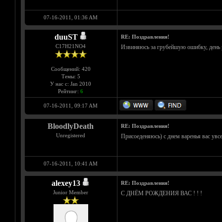
07-16-2011, 01:36 AM
duuST
RE: Поздравления!
С17H21NO4
Извиняюсь за грубейшую ошибку, день р
Сообщений: 420
Темы: 5
У нас с: Jan 2010
Рейтинг:
6
07-16-2011, 09:17 AM
BloodlyDeath
RE: Поздравления!
Unregistered
Присоеденяюсь) с днем варенья вас увсе
07-16-2011, 10:41 AM
alexey13
RE: Поздравления!
Junior Member
С ДНЁМ РОЖДЕНИЯ ВАС ! ! !