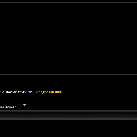
 на любые темы
›
Поздравления!
ледующая »