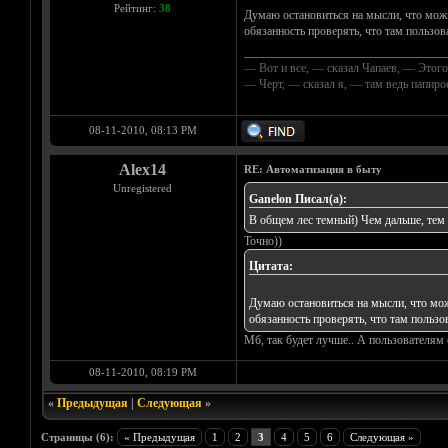
Рейтинг:
38
Думаю остановиться на мысли, что можн
обязанность проверять, что там пользов
__________________________________
— Вот и все, — сказал Чапаев, — Этого
— Черт, — сказал я, — там ведь папир
08-11-2010, 08:13 PM
Alex14
RE: Автоматизация в быту
Unregistered
Ganelon Писал(а):
В общем лес темный) Чем дальше, тем
Точно))
Цитата:
Думаю остановиться на мысли, что мож
обязанность проверять, что там пользо
Мб, так будет лучше.. А пользователям 
08-11-2010, 08:19 PM
«
Предыдущая
|
Следующая
»
Страницы (6):
« Предыдущая
1
2
3
4
5
6
Следующая »