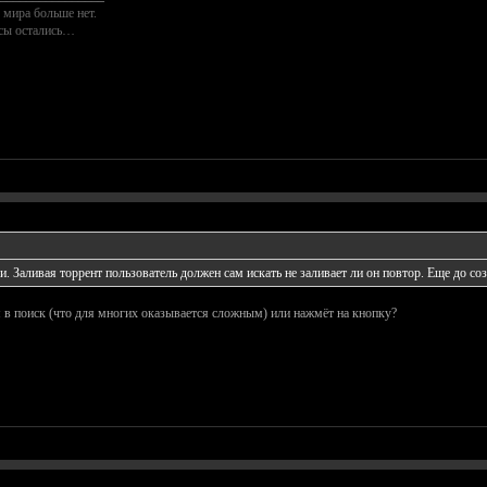
 мира больше нет.
осы остались…
. Заливая торрент пользователь должен сам искать не заливает ли он повтор. Еще до соз
я в поиск (что для многих оказывается сложным) или нажмёт на кнопку?