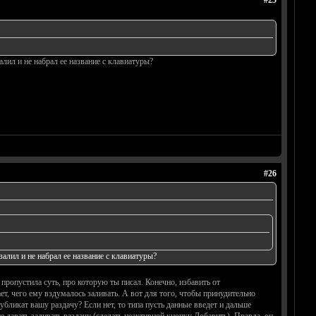
#25
лил и не набрал ее название с клавиатуры?
#26
алил и не набрал ее название с клавиатуры?
и пропустила суть, про которую ты писал. Конечно, избавить от
ает, чего ему вздумалось заливать. А вот для того, чтобы принудительно
дубликат вашу раздачу? Если нет, то типа пусть данные введет и дальше