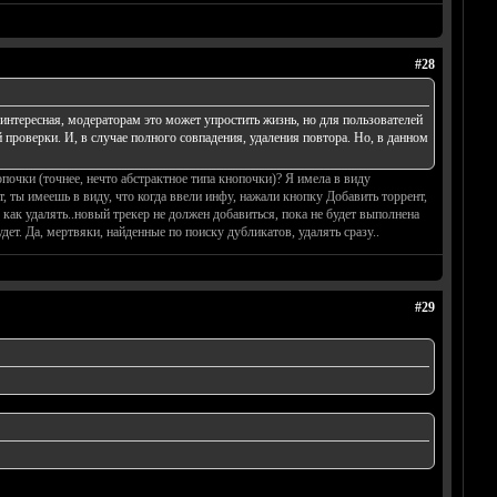
#28
 интересная, модераторам это может упростить жизнь, но для пользователей
проверки. И, в случае полного совпадения, удаления повтора. Но, в данном
почки (точнее, нечто абстрактное типа кнопочки)? Я имела в виду
т, ты имеешь в виду, что когда ввели инфу, нажали кнопку Добавить торрент,
как удалять..новый трекер не должен добавиться, пока не будет выполнена
дет. Да, мертвяки, найденные по поиску дубликатов, удалять сразу..
#29