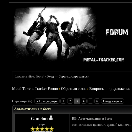
Здравствуйте, Гость! (
Вход
—
Зарегистрироваться
)
Metal Torrent Tracker Forum
›
Обратная связь
›
Вопросы и предложения 
Голосов: 1 - Средняя оценка: 5
1
2
3
4
5
Страницы (6):
« Предыдущая
1
2
3
4
5
6
Следующая »
Автоматизация в быту
Ganelon
RE: Автоматизация в быту
упрт
сомнительная ценность данной кнопочки.
__________________________________