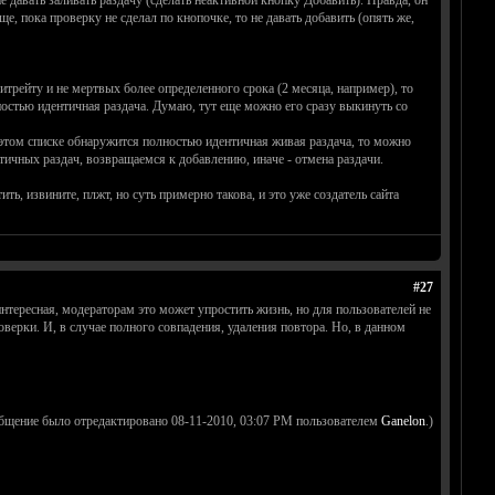
е давать заливать раздачу (сделать неактивной кнопку Добавить). Правда, он
е, пока проверку не сделал по кнопочке, то не давать добавить (опять же,
трейту и не мертвых более определенного срока (2 месяца, например), то
ностью идентичная раздача. Думаю, тут еще можно его сразу выкинуть со
 в этом списке обнаружится полностью идентичная живая раздача, то можно
нтичных раздач, возвращаемся к добавлению, иначе - отмена раздачи.
ь, извините, плжт, но суть примерно такова, и это уже создатель сайта
#27
нтересная, модераторам это может упростить жизнь, но для пользователей не
ерки. И, в случае полного совпадения, удаления повтора. Но, в данном
бщение было отредактировано 08-11-2010, 03:07 PM пользователем
Ganelon
.)