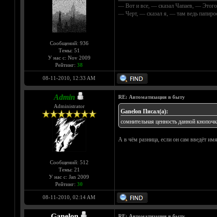
— Вот и все, — сказал Чапаев, — Этого
— Черт, — сказал я, — там ведь папир
Сообщений: 936
Темы: 51
У нас с: Nov 2009
Рейтинг:
38
08-11-2010, 12:33 AM
Admin
RE: Автоматизация в быту
Administrator
Ganelon Писал(а):
сомнительная ценность данной кнопочки
А в чём разница, если он сам введёт им
Сообщений: 512
Темы: 21
У нас с: Jan 2009
Рейтинг:
30
08-11-2010, 02:14 AM
Ganelon
RE: Автоматизация в быту