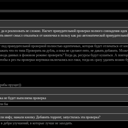
 да и реализовать не сложно. Насчет принудительной проверки полного совпадения идея
 имеет смысл отказаться от кнопочки в пользу как раз автоматической принудительной 
 под принудительной проверной полностью идентичных, которая будет отличаться от кно
жать что-то типа Проверить на дубль, а пока не сделают енто, не давать добавить. Може
ввода данных в фоновом режиме проверять? Тогда да, ресурсы будут кушаться..А повтор 
чтобы в рез-ты проверки мертвяки включались все-таки, тогда их сразу удалить можно бу
грибы прущее))
ка не будет выполнена проверка
сли бы
ели инфу, нажали кнопку Добавить торрент, запустилась эта проверка?
 в дебри улучшений, в которые лучше не заходить.