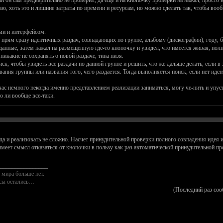
и он сам предварительно не проверил, да еще и на кнопочку проверки на нажал, просто н
ю, хоть это и лишние затраты по времени и ресурсам, но можно сделать так, чтобы вообщ
ми и интерфейсом.
прям сразу идентичных раздач, совпадающих по группе, альбому (дискографии), году, би
данные, затем нажал на размещенную где-то кнопочку и увидел, что имеется живая, пол
никакие не сохранять о новой раздаче, типа низя.
иск, чтобы увидеть все раздачи по данной группе и решить, что же дальше делать, если
вания группы или названия того, чего раздается. Тогда выполняется поиск, если нет иде
ас немного некогда именно представлением реализации заниматься, могу че-нить и упустит
о ли вообще все-таки.
да и реализовать не сложно. Насчет принудительной проверки полного совпадения идея и
еет смысл отказаться от кнопочки в пользу как раз автоматической принудительной пров
________________
 мира больше нет.
осы остались…
(Последний раз соо