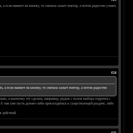
ь, а если нажмет на кнопку, то сначала зальет повтор, а потом радостно узнает,
#24
ть, а если нажмет на кнопку, то сначала зальет повтор, а потом радостно
но, а кнопочку эту сделать, например, рядом с полем выбора торрента с
т. А там уже пусть думает-либо присоседиться к существующей раздаче, либо
я действий.