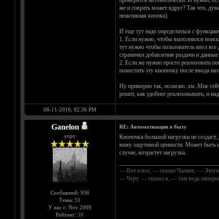
проверится автоматически. И нужно, есл
же и соврать может вдруг? Так что, дума
неактивная кнопка).
И еще тут надо определиться с функция
1. Если нужно, чтобы выполнился поиск 
тут нужно чтобы пользователь ввел все 
странички добавления раздачи и данные 
2. Если же нужно просто реализовать по
поместить эту кнопочку после ввода наз
Ну примерно так, полагаю..хм..Мне сейч
решит, как удобнее реализовывать, и над
08-11-2010, 02:36 PM
Ganelon
RE: Автоматизация в быту
упрт
Кнопочка большой нагрузки не создаст, 
вижу ощутимой ценности. Может быть им
случае, возрастет нагрузка.
__________________________________
— Вот и все, — сказал Чапаев, — Этого
— Черт, — сказал я, — там ведь папир
Сообщений: 936
Темы: 51
У нас с: Nov 2009
Рейтинг:
38