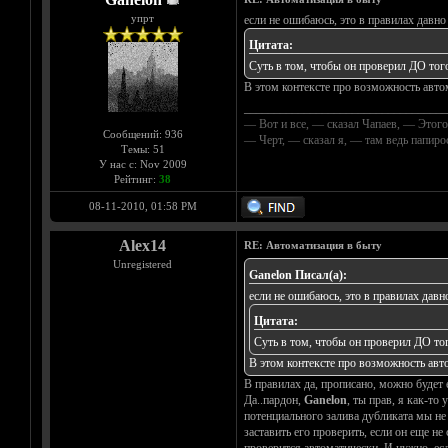
упрт
если не ошибаюсь, это в правилах давно
Цитата:
Суть в том, чтобы он проверил ДО того,
В этом контексте про возможность автом
__________________________________
— Вот и все, — сказал Чапаев, — Этого
Сообщений: 936
— Черт, — сказал я, — там ведь папир
Темы: 51
У нас с: Nov 2009
Рейтинг:
38
08-11-2010, 01:58 PM
Alex14
RE: Автоматизация в быту
Unregistered
Ganelon Писал(а):
если не ошибаюсь, это в правилах давн
Цитата:
Суть в том, чтобы он проверил ДО того
В этом контексте про возможность авто
В правилах да, прописано, можно будет 
Да..пардон,
Ganelon
, ты прав, я как-то
потенциального залива дубликата мы не с
заставить его проверить, если он еще не