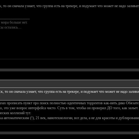
, то он сначала узнает, что группа есть на трекере, и подумает что может не надо заливат
________________
 мира больше нет.
осы остались…
к, то он сначала узнает, что группа есть на трекере, и подумает что может не надо залива
лах прописать пункт про поиск полностью идентичных торрентов как-нить дико Обязатель
о, это уже вопрос интерфейса чисто. Суть в том, чтобы он проверил ДО того, как залье
еских коллизий тут.
 автоматическим (!), 21 век, нанотехнологии, все дела, а не для красоты и дублировани