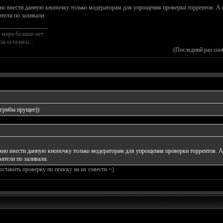
о ввести данную кнопочку только модераторам для упрощения проверки торрентов. А пр
атели по заливали.
________________
 мира больше нет.
осы остались…
(Последний раз соо
 грибы прущее))
но ввести данную кнопочку только модераторам для упрощения проверки торрентов. А п
ватели по заливали.
оставить проверку по поиску на их совести =)