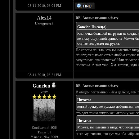
08-11-2010, 03:04 PM
Alex14
RE: Автоматизация в быту
Unregistered
Ganelon Писал(а):
Кнопочка большой нагрузки не создаст,
не вижу ощутимой ценности. Может быть
случае, возрастет нагрузка.
Не совсем поняла, что ты имеешь в виду
принудительно-то есть в любом случае на
запустилась эта проверка? Или по мере 
проверка. А там уже ..Хм..кстати, надо 
08-11-2010, 03:21 PM
Ganelon
RE: Автоматизация в быту
упрт
В общем лес темный) Чем дальше, тем 
Цитата:
новый трекер не должен добавиться, по
это даст точно такую же нагрузку как е
Цитата:
Может, ты имеешь в виду, что когда вв
Сообщений: 936
Темы: 51
поэтому считаю, что тут мы оба забрели
У нас с: Nov 2009