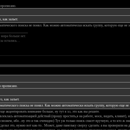
 прописано.
 как зальет.
атического поиска не понял. Как можно автоматически искать группу, которую еще не за
________________
 мира больше нет.
осы остались…
о прописано.
, как зальет.
матического поиска не понял. Как можно автоматически искать группу, которую еще не з
еще акцентировать внимание больше, ну тут я хз, это как вы решите.
 увлеклась автоматизацией действий (прошу простить,я на работе, моск, видать, клинит), 
можем, ибо...ну это и так очевидно) Тут уж только поиск спасет вручную, а то кто ж зн
 сделал это, нужно вот как-то.. Может, даже панельку сверху сделать: а вы проверили на 