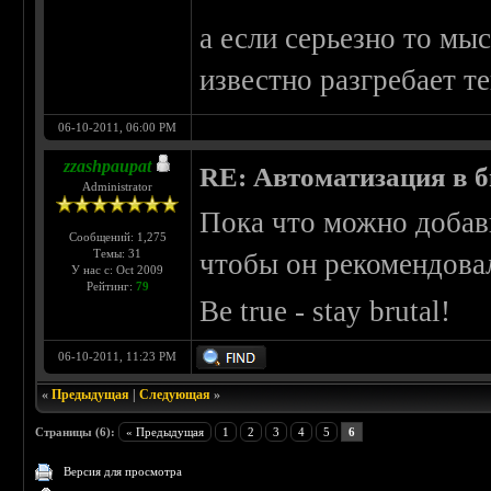
а если серьезно то мы
известно разгребает т
06-10-2011, 06:00 PM
zzashpaupat
RE: Автоматизация в 
Administrator
Пока что можно добави
Сообщений: 1,275
Темы: 31
чтобы он рекомендова
У нас с: Oct 2009
Рейтинг:
79
Be true - stay brutal!
06-10-2011, 11:23 PM
«
Предыдущая
|
Следующая
»
Страницы (6):
« Предыдущая
1
2
3
4
5
6
Версия для просмотра