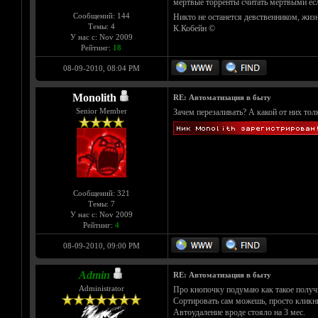
мертвые торренты считать мертвыми если
Сообщений: 144
Никто не останется девственником, жизн
Темы: 4
К.Кобейн ©
У нас с: Nov 2009
Рейтинг:
18
08-09-2010, 08:04 PM
Monolith
RE: Автоматизация в быту
Senior Member
Зачем перезаливать? А какой от них тол
Сообщений: 321
Темы: 7
У нас с: Nov 2009
Рейтинг:
4
08-09-2010, 09:00 PM
Admin
RE: Автоматизация в быту
Administrator
Про кнопочку подумаю как такое получ
Сортировать сам можешь, просто кликни
Автоудаление вроде стояло на 3 мес.