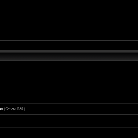
им
|
Список RSS
|