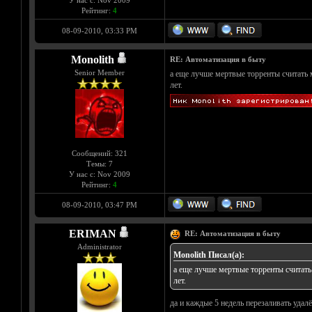
У нас с: Nov 2009
Рейтинг:
4
08-09-2010, 03:33 PM
Monolith
RE: Автоматизация в быту
Senior Member
а еще лучше мертвые торренты считать м
лет.
Сообщений: 321
Темы: 7
У нас с: Nov 2009
Рейтинг:
4
08-09-2010, 03:47 PM
ERIMAN
RE: Автоматизация в быту
Administrator
Monolith Писал(а):
а еще лучше мертвые торренты считать 
лет.
да и каждые 5 недель перезаливать уда