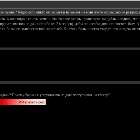
ще нужны? Ладно если никто не раздаёт и не качает - а если никто нормально не раздаёт
ть нужно тогда, если ты хочешь что-то свое залить, проверяешь на дубль и видишь, что 
ровать именно по давности (более 2 месяцев), дабы при необходимости чистить базу. А т
ься большее количество пользователей. Конечно, большинство увидят, что раздача мертв
дачи? Почему бы их не упорядочить по дате поступления на трекер?