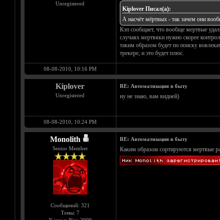
Unregistered
Kiplover Писал(а):
А насчёт мёртвых - так зачем они вооб
Кэп сообщает, что вообще мертвые удаля
случаях мертвяки нужно скорее контроли
таким образом будет по поиску вовлекат
трекере, и это будет плюс.
08-08-2010, 10:16 PM
Kiplover
RE: Автоматизация в быту
Unregistered
ну не знаю, вам видней)
08-08-2010, 10:24 PM
Monolith
RE: Автоматизация в быту
Senior Member
Каким образом сортируются мертвые раз
Сообщений: 321
Темы: 7