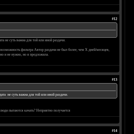
#12
та не суть важна для той или иной раздачи.
возможность фильтра Автор раздачи не был более, чем Х дней/месяцев,
но и не нужно, но я предложила.
#13
дата не суть важна для той или иной раздачи.
 а люди пытаются качать? Неприятно получается
#14