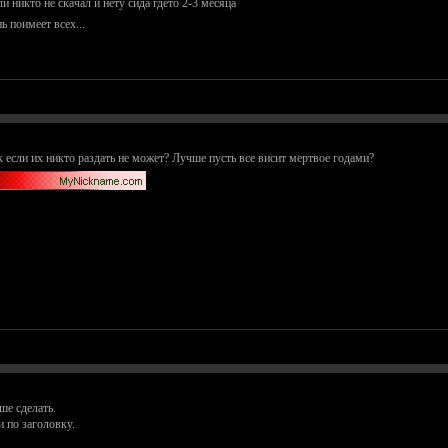
 никто не скачал и нету сида гдето 2-3 месяца
ь поимеет всех...
к если их никто раздать не может? Лучше пусть все висит мертвое годами?
ше сделать.
 по заголовку.