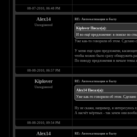
08-07-2010, 06:48 PM
Alex14
RE: Автоматизация в быту
Unregistered
Kiplover Писал(а):
И во ещё предложение: в поиске по сти
Уже как-то говорили об этом. Сделано сп
У меня еще одно предложени, касающеес
чтобы можно было сразу обнаружить разд
По поводу предложения в начале темы ж
08-08-2010, 06:57 PM
Kiplover
RE: Автоматизация в быту
Unregistered
Alex14 Писал(а):
Уже как-то говорили об этом. Сделано с
Ну не скажи, например, я интересуюсь хэ
А насчёт мёртвых - так зачем они вообщ
08-08-2010, 09:54 PM
Alex14
RE: Автоматизация в быту