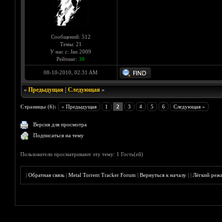
Сообщений: 512
Темы: 21
У нас с: Jan 2009
Рейтинг:
30
08-10-2010, 02:31 AM
«
Предыдущая
|
Следующая
»
Страницы (6):
« Предыдущая
1
2
3
4
5
6
Следующая »
Версия для просмотра
Подписаться на тему
Пользователи просматривают эту тему: 1 Гость(ей)
|
Обратная связь
|
Metal Torrent Tracker Forum
|
Вернуться к началу
|
|
Лёгкий реж