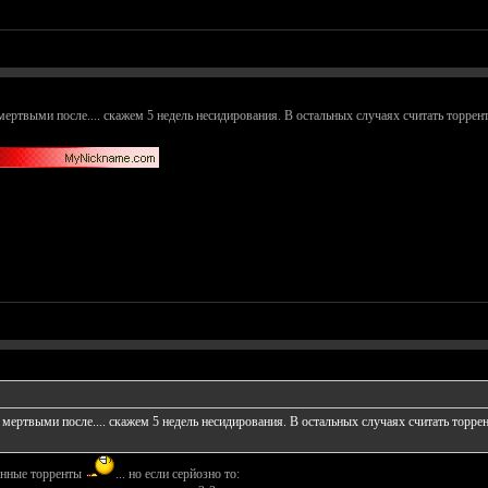
ертвыми после.... скажем 5 недель несидирования. В остальных случаях считать торрент
мертвыми после.... скажем 5 недель несидирования. В остальных случаях считать торрен
лённые торренты
... но если серйозно то: