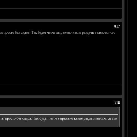
#17
ы просто без сидов. Так будет четче выражено какие раздачи валяются сто
#18
ты просто без сидов. Так будет четче выражено какие раздачи валяются сто