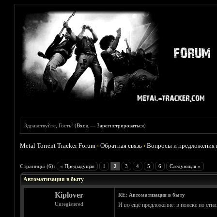
Здравствуйте, Гость! (
Вход
—
Зарегистрироваться
)
Metal Torrent Tracker Forum
›
Обратная связь
›
Вопросы и предложения 
Голосов: 1 - Средняя оценка: 5
1
2
3
4
5
Страницы (6):
« Предыдущая
1
2
3
4
5
6
Следующая »
Автоматизация в быту
Kiplover
RE: Автоматизация в быту
Unregistered
И во ещё предложение: в поиске по стил