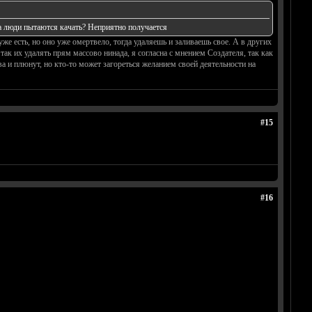
, а люди пытаются качать? Неприятно получается
уже есть, но оно уже омертвело, тогда удаляешь и заливаешь свое. А в других
ак их удалять прям массово нинада, я согласна с мнением Создателя, так как
а и плюнут, но кто-то может загореться желанием своей деятельности на
#15
#16