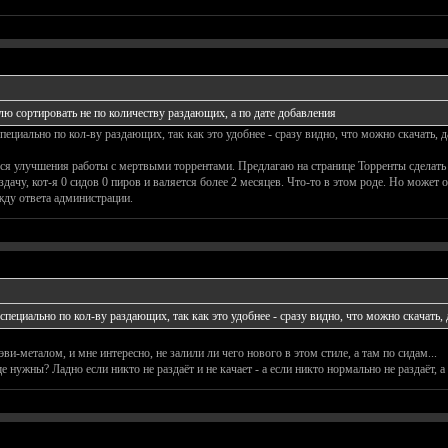
лю сортировать не по количеству раздающих, а по дате добавления
ециально по кол-ву раздающих, так как это удобнее - сразу видно, что можно скачать, да
я улучшения работы с мертвыми торрентами. Предлагаю на странице Торренты сделать 
ачу, кот-я 0 сидов 0 пиров и валяется более 2 месяцев. Что-то в этом роде. Но может о
ду ответа администрации.
пециально по кол-ву раздающих, так как это удобнее - сразу видно, что можно скачать, 
ви-металом, и мне интересно, не залили ли чего нового в этом стиле, а там по сидам...
е нужны? Ладно если никто не раздаёт и не качает - а если никто нормально не раздаёт,