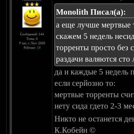
Monolith Писал(а):
а еще лучше мертвые 
скажем 5 недель неси
Сообщений: 144
Темы: 4
У нас с: Nov 2009
торренты просто без с
Рейтинг:
18
раздачи валяются сто 
да и каждые 5 недель 
если серйозно то:
мертвые торренты счит
нету сида гдето 2-3 ме
Никто не останется де
К.Кобейн ©