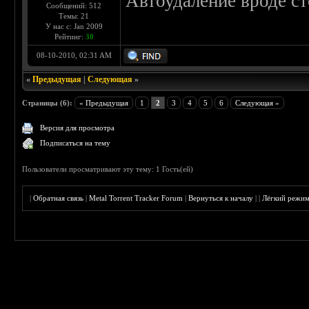
Автоудаление вроде ст
Сообщений: 512
Темы: 21
У нас с: Jan 2009
Рейтинг:
30
08-10-2010, 02:31 AM
«
Предыдущая
|
Следующая
»
Страницы (6):
« Предыдущая
1
2
3
4
5
6
Следующая »
Версия для просмотра
Подписаться на тему
Пользователи просматривают эту тему: 1 Гость(ей)
|
Обратная связь
|
Metal Torrent Tracker Forum
|
Вернуться к началу
|
|
Лёгкий режи