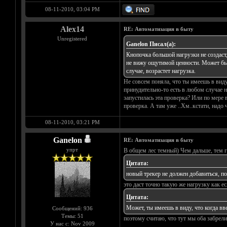
08-11-2010, 03:04 PM
Alex14
RE: Автоматизация в быту
Unregistered
Ganelon Писал(а):
Кнопочка большой нагрузки не создаст,
не вижу ощутимой ценности. Может быть
случае, возрастет нагрузка.
Не совсем поняла, что ты имеешь в виду
принудительно-то есть в любом случае на
запустилась эта проверка? Или по мере 
проверка. А там уже ..Хм..кстати, надо 
08-11-2010, 03:21 PM
Ganelon
RE: Автоматизация в быту
упрт
В общем лес темный) Чем дальше, тем 
Цитата:
новый трекер не должен добавиться, по
это даст точно такую же нагрузку как е
Цитата:
Может, ты имеешь в виду, что когда вв
Сообщений: 936
Темы: 51
поэтому считаю, что тут мы оба забрели
У нас с: Nov 2009