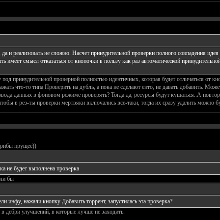
 да и реализовать не сложно. Насчет принудительной проверки полного совпадения идея
 имеет смысл отказаться от кнопочки в пользу как раз автоматической принудительной 
 под принудительной проверной полностью идентичных, которая будет отличаться от кно
жать что-то типа Проверить на дубль, а пока не сделают енто, не давать добавить. Може
ввода данных в фоновом режиме проверять? Тогда да, ресурсы будут кушаться..А повтор 
чтобы в рез-ты проверки мертвяки включались все-таки, тогда их сразу удалить можно бу
грибы прущее))
ка не будет выполнена проверка
сли бы
ели инфу, нажали кнопку Добавить торрент, запустилась эта проверка?
 в дебри улучшений, в которые лучше не заходить.