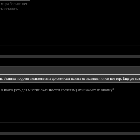
 мира больше нет.
осы остались…
. Заливая торрент пользователь должен сам искать не заливает ли он повтор. Еще до соз
я в поиск (что для многих оказывается сложным) или нажмёт на кнопку?