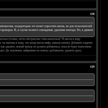
#28
 интересная, модераторам это может упростить жизнь, но для пользователей
проверки. И, в случае полного совпадения, удаления повтора. Но, в данном
почки (точнее, нечто абстрактное типа кнопочки)? Я имела в виду
т, ты имеешь в виду, что когда ввели инфу, нажали кнопку Добавить торрент,
как удалять..новый трекер не должен добавиться, пока не будет выполнена
дет. Да, мертвяки, найденные по поиску дубликатов, удалять сразу..
#29