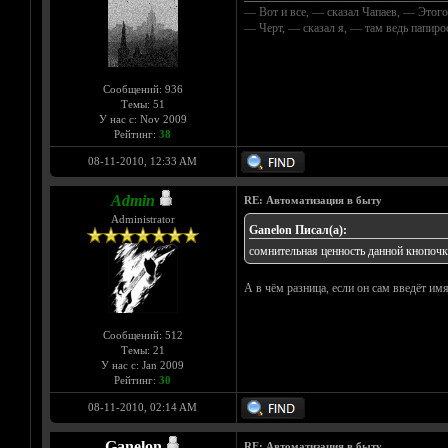
— Вот и все, — сказал Чапаев, — Этого
— Черт, — сказал я, — там ведь папир
Сообщений: 936
Темы: 51
У нас с: Nov 2009
Рейтинг:
38
08-11-2010, 12:33 AM
Admin
RE: Автоматизация в быту
Administrator
Ganelon Писал(а):
сомнительная ценность данной кнопочки
А в чём разница, если он сам введёт им
Сообщений: 512
Темы: 21
У нас с: Jan 2009
Рейтинг:
30
08-11-2010, 02:14 AM
Ganelon
RE: Автоматизация в быту