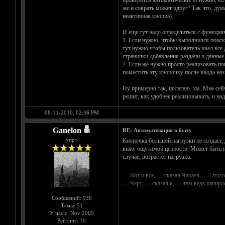
проверится автоматически. И нужно, есл
же и соврать может вдруг? Так что, дума
неактивная кнопка).
И еще тут надо определиться с функция
1. Если нужно, чтобы выполнился поиск 
тут нужно чтобы пользователь ввел все 
странички добавления раздачи и данные 
2. Если же нужно просто реализовать по
поместить эту кнопочку после ввода наз
Ну примерно так, полагаю..хм..Мне сейч
решит, как удобнее реализовывать, и над
08-11-2010, 02:36 PM
Ganelon
RE: Автоматизация в быту
упрт
Кнопочка большой нагрузки не создаст, 
вижу ощутимой ценности. Может быть им
случае, возрастет нагрузка.
__________________________________
— Вот и все, — сказал Чапаев, — Этого
— Черт, — сказал я, — там ведь папир
Сообщений: 936
Темы: 51
У нас с: Nov 2009
Рейтинг:
38