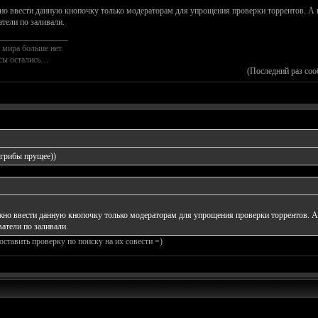
о ввести данную кнопочку только модераторам для упрощения проверки торрентов. А пр
атели по заливали.
________________
 мира больше нет.
осы остались…
(Последний раз соо
 грибы прущее))
но ввести данную кнопочку только модераторам для упрощения проверки торрентов. А п
ватели по заливали.
оставить проверку по поиску на их совести =)