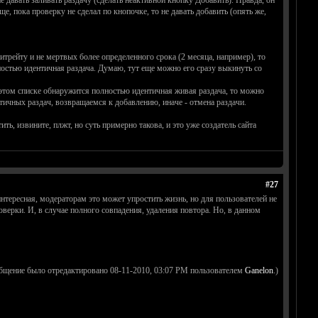
е давать заливать раздачу (сделать неактивной кнопку Добавить). Правда, он
е, пока проверку не сделал по кнопочке, то не давать добавить (опять же,
трейту и не мертвых более определенного срока (2 месяца, например), то
ностью идентичная раздача. Думаю, тут еще можно его сразу выкинуть со
 в этом списке обнаружится полностью идентичная живая раздача, то можно
нтичных раздач, возвращаемся к добавлению, иначе - отмена раздачи.
ь, извините, плжт, но суть примерно такова, и это уже создатель сайта
#27
нтересная, модераторам это может упростить жизнь, но для пользователей не
ерки. И, в случае полного совпадения, удаления повтора. Но, в данном
бщение было отредактировано 08-11-2010, 03:07 PM пользователем
Ganelon
.)