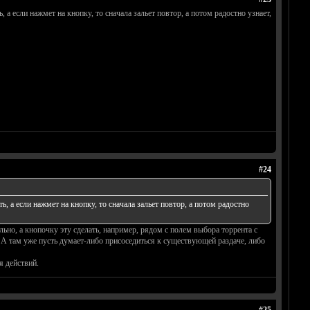
ь, а если нажмет на кнопку, то сначала зальет повтор, а потом радостно узнает,
#24
ть, а если нажмет на кнопку, то сначала зальет повтор, а потом радостно
но, а кнопочку эту сделать, например, рядом с полем выбора торрента с
т. А там уже пусть думает-либо присоседиться к существующей раздаче, либо
я действий.