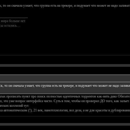
, то он сначала узнает, что группа есть на трекере, и подумает что может не надо заливат
________________
 мира больше нет.
осы остались…
к, то он сначала узнает, что группа есть на трекере, и подумает что может не надо залива
лах прописать пункт про поиск полностью идентичных торрентов как-нить дико Обязатель
о, это уже вопрос интерфейса чисто. Суть в том, чтобы он проверил ДО того, как залье
еских коллизий тут.
 автоматическим (!), 21 век, нанотехнологии, все дела, а не для красоты и дублировани