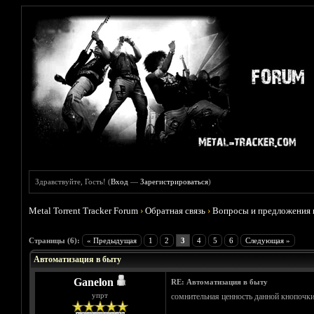
Здравствуйте, Гость! (
Вход
—
Зарегистрироваться
)
Metal Torrent Tracker Forum
›
Обратная связь
›
Вопросы и предложения 
Голосов: 1 - Средняя оценка: 5
1
2
3
4
5
Страницы (6):
« Предыдущая
1
2
3
4
5
6
Следующая »
Автоматизация в быту
Ganelon
RE: Автоматизация в быту
упрт
сомнительная ценность данной кнопочки.
__________________________________