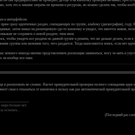
и он сам предварительно не проверил, да еще и на кнопочку проверки на нажал, просто н
ю, хоть это и лишние затраты по времени и ресурсам, но можно сделать так, чтобы вообщ
ми и интерфейсом.
прям сразу идентичных раздач, совпадающих по группе, альбому (дискографии), году, би
данные, затем нажал на размещенную где-то кнопочку и увидел, что имеется живая, пол
никакие не сохранять о новой раздаче, типа низя.
иск, чтобы увидеть все раздачи по данной группе и решить, что же дальше делать, если
вания группы или названия того, чего раздается. Тогда выполняется поиск, если нет иде
ас немного некогда именно представлением реализации заниматься, могу че-нить и упустит
о ли вообще все-таки.
да и реализовать не сложно. Насчет принудительной проверки полного совпадения идея и
еет смысл отказаться от кнопочки в пользу как раз автоматической принудительной пров
________________
 мира больше нет.
осы остались…
(Последний раз соо