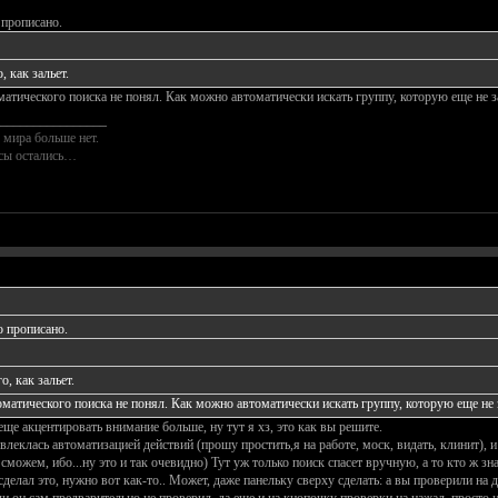
 прописано.
 как зальет.
атического поиска не понял. Как можно автоматически искать группу, которую еще не за
________________
 мира больше нет.
осы остались…
о прописано.
, как зальет.
матического поиска не понял. Как можно автоматически искать группу, которую еще не з
еще акцентировать внимание больше, ну тут я хз, это как вы решите.
 увлеклась автоматизацией действий (прошу простить,я на работе, моск, видать, клинит), 
можем, ибо...ну это и так очевидно) Тут уж только поиск спасет вручную, а то кто ж зн
 сделал это, нужно вот как-то.. Может, даже панельку сверху сделать: а вы проверили на 