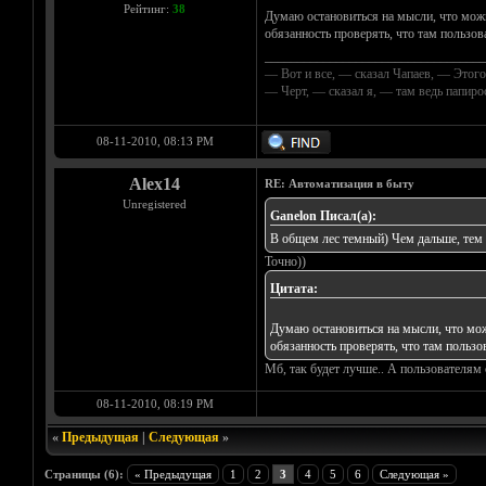
Рейтинг:
38
Думаю остановиться на мысли, что можн
обязанность проверять, что там пользов
__________________________________
— Вот и все, — сказал Чапаев, — Этого
— Черт, — сказал я, — там ведь папир
08-11-2010, 08:13 PM
Alex14
RE: Автоматизация в быту
Unregistered
Ganelon Писал(а):
В общем лес темный) Чем дальше, тем
Точно))
Цитата:
Думаю остановиться на мысли, что мож
обязанность проверять, что там пользо
Мб, так будет лучше.. А пользователям 
08-11-2010, 08:19 PM
«
Предыдущая
|
Следующая
»
Страницы (6):
« Предыдущая
1
2
3
4
5
6
Следующая »