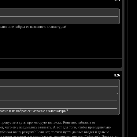
#25
лил и не набрал ее название с клавиатуры?
#26
алил и не набрал ее название с клавиатуры?
и пропустила суть, про которую ты писал. Конечно, избавить от
ает, чего ему вздумалось заливать. А вот для того, чтобы принудительно
дубликат вашу раздачу? Если нет, то типа пусть данные введет и дальше