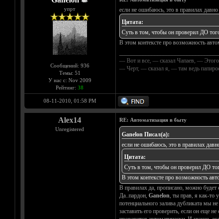
упрт
если не ошибаюсь, это в правилах давно
Цитата:
Суть в том, чтобы он проверил ДО того,
В этом контексте про возможность автом
__________________________________
— Вот и все, — сказал Чапаев, — Этого
Сообщений: 936
— Черт, — сказал я, — там ведь папир
Темы: 51
У нас с: Nov 2009
Рейтинг:
38
08-11-2010, 01:58 PM
Alex14
RE: Автоматизация в быту
Unregistered
Ganelon Писал(а):
если не ошибаюсь, это в правилах давн
Цитата:
Суть в том, чтобы он проверил ДО того
В этом контексте про возможность авто
В правилах да, прописано, можно будет 
Да..пардон,
Ganelon
, ты прав, я как-то
потенциального залива дубликата мы не с
заставить его проверить, если он еще не