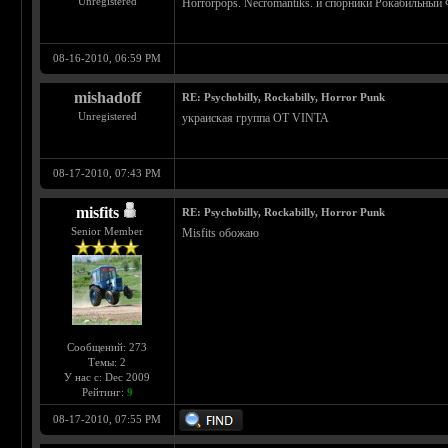
Unregistered
Horrorpops. Necromantiks. и спорники Рокабильный Ф
08-16-2010, 06:59 PM
mishadoff
RE: Psychobilly, Rockabilly, Horror Punk
Unregistered
украиская группа OT VINTA
08-17-2010, 07:43 PM
misfits
RE: Psychobilly, Rockabilly, Horror Punk
Senior Member
Misfits обожаю
Сообщений: 273
Темы: 2
У нас с: Dec 2009
Рейтинг:
9
08-17-2010, 07:55 PM