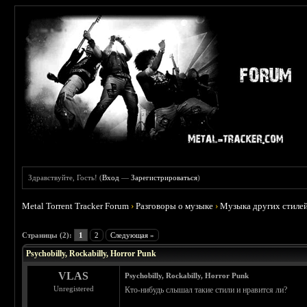
Здравствуйте, Гость! (
Вход
—
Зарегистрироваться
)
Metal Torrent Tracker Forum
›
Разговоры о музыке
›
Музыка других стиле
 3
Страницы (2):
1
2
Следующая »
Psychobilly, Rockabilly, Horror Punk
VLAS
Psychobilly, Rockabilly, Horror Punk
Unregistered
Кто-нибудь слышал такие стили и нравится ли?