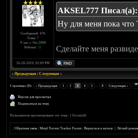
AKSEL777 Писал(а):
Ну для меня пока что
Сообщений: 476
Темы: 7
У нас с: Oct 2009
Сделайте меня развиде
Рейтинг:
11
10-28-2010, 02:09 PM
«
Предыдущая
|
Следующая
»
Страницы (8):
« Предыдущая
1
2
3
4
5
...
8
Следующая »
Версия для просмотра
Подписаться на тему
Пользователи просматривают эту тему: 1 Гость(ей)
|
Обратная связь
|
Metal Torrent Tracker Forum
|
Вернуться к началу
|
|
Лёгкий режи