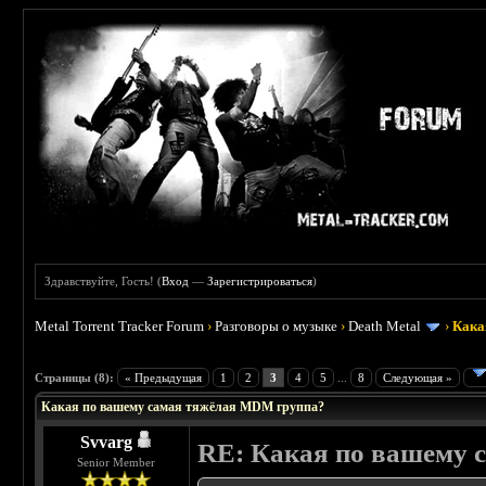
Здравствуйте, Гость! (
Вход
—
Зарегистрироваться
)
Metal Torrent Tracker Forum
›
Разговоры о музыке
›
Death Metal
›
Кака
 3.33
Страницы (8):
« Предыдущая
1
2
3
4
5
...
8
Следующая »
Какая по вашему самая тяжёлая MDM группа?
Svvarg
RE: Какая по вашему 
Senior Member