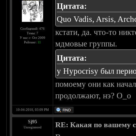
Цитата:
Quo Vadis, Arsis, Arch
Сообщений: 476
кстати, да. что-то ник
Темы: 7
У нас с: Oct 2009
мдмовые группы.
Рейтинг:
11
Цитата:
у Hypocrisy был перио
помоему они как начал
продолжают, нэ? О_о
10-04-2010, 03:09 PM
Sj95
RE: Какая по вашему 
Unregistered