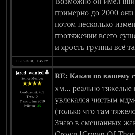
Возможно он имел вви
примерно до 2000 они 
потом несколько измен
протяжении всего суще
и ярость группы всё т
10-05-2010, 01:35 PM
jared_wanted
RE: Какая по вашему 
Senior Member
хм... реально тяжелые
Сообщений: 409
Темы: 2
увлекался чистым мдм-
У нас с: Jun 2010
Рейтинг:
35
(только что там тяжел
Знаю в смешанных жан
Crown [Crown Of Tho