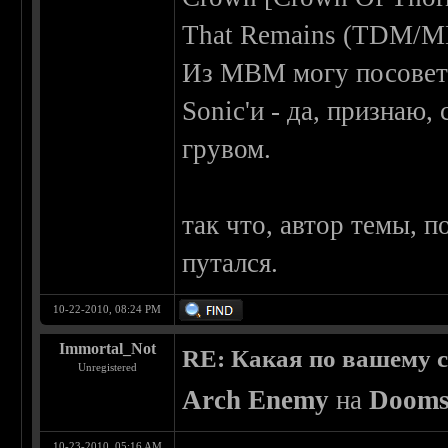
That Remains (TDM/M
Из MBM могу посовето
Sonic'и - да, признаю,
грувом.
так что, автор темы, п
путался.
10-22-2010, 08:24 PM
Immortal_Not
RE: Какая по вашему 
Unregistered
Arch Enemy
на
Dooms
10-23-2010, 05:16 AM