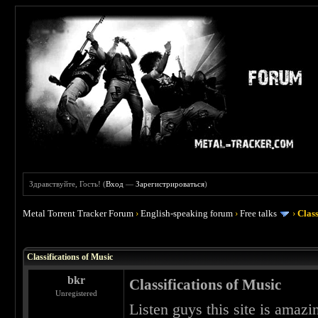
Здравствуйте, Гость! (
Вход
—
Зарегистрироваться
)
Metal Torrent Tracker Forum
›
English-speaking forum
›
Free talks
›
Class
 0
Classifications of Music
bkr
Classifications of Music
Unregistered
Listen guys this site is ama