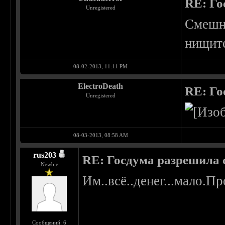
RE: Го
Unregistered
Смешно
нищите
08-02-2013, 11:11 PM
ElectroDeath
RE: Го
Unregistered
08-03-2013, 08:58 AM
rus203
RE: Госдума разрешила 
Newbie
Им..всё..денег...мало.Пр
Сообщений: 6