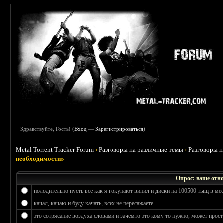
Здравствуйте, Гость! (
Вход
—
Зарегистрироваться
)
Metal Torrent Tracker Forum
›
Разговоры на различные темы
›
Разговоры 
необходимости»
Опрос: ваше отн
полодительно пусть все как я покупают винил и диски на 100500 тыщ в ме
качал, качаю и буду качать, всех не пересажаете
это сотрясание воздуха словами и зачемто это кому то нужно, может прос