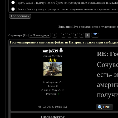
пусть закон и примут но кто будет контролировать его исполнение и на к
боюсь боюсь ухожу с трекеров ставлю лицензию антивиря и грохаю с жестк
Внимание!
Это открытый опрос, участникам п
 0
Страницы (9):
« Предыдущая
1
...
5
6
7
8
9
Госдума разрешила скачивать файлы из Интернета только «при необходи
sanja539
RE: Го
Junior Member
Сочувс
есть- 
Сообщений: 26
америк
Темы: 0
У нас с: May 2013
получи
Рейтинг:
9
08-02-2013, 10:18 PM
Undeaderror