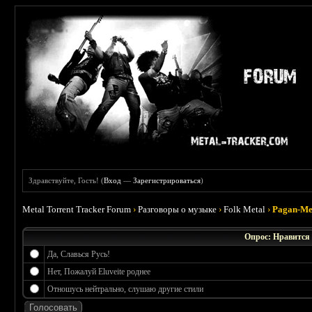
Здравствуйте, Гость! (
Вход
—
Зарегистрироваться
)
Metal Torrent Tracker Forum
›
Разговоры о музыке
›
Folk Metal
›
Pagan-Me
Опрос: Нравится 
Да, Славься Русь!
Нет, Пожалуй Eluveite роднее
Отношусь нейтрально, слушаю другие стили