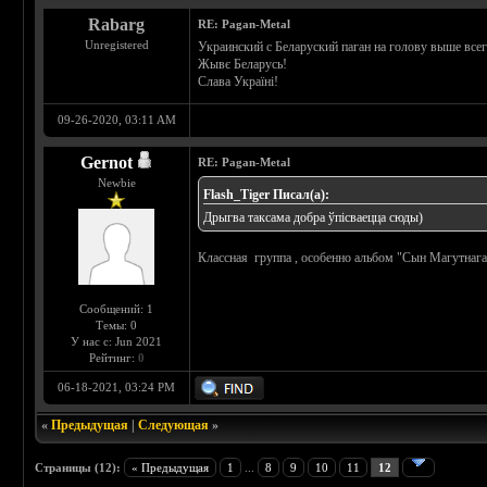
Rabarg
RE: Pagan-Metal
Unregistered
Украинский с Беларуский паган на голову выше всего
Жывє Беларусь!
Слава Україні!
09-26-2020, 03:11 AM
Gernot
RE: Pagan-Metal
Newbie
Flash_Tiger Писал(а):
Дрыгва таксама добра ўпісваецца сюды)
Классная группа , особенно альбом "Сын Магутнага
Сообщений: 1
Темы: 0
У нас с: Jun 2021
Рейтинг:
0
06-18-2021, 03:24 PM
«
Предыдущая
|
Следующая
»
Страницы (12):
« Предыдущая
1
...
8
9
10
11
12