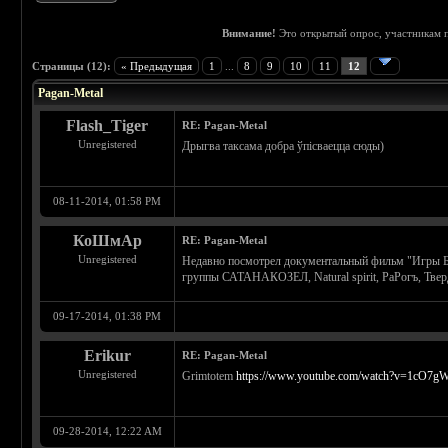
Внимание!
Это открытый опрос, участникам п
 5
Страницы (12):
« Предыдущая
1
...
8
9
10
11
12
Pagan-Metal
Flash_Tiger
RE: Pagan-Metal
Unregistered
Дрыгва таксама добра ўпісваецца сюды)
08-11-2014, 01:58 PM
КоШмАр
RE: Pagan-Metal
Unregistered
Недавно посмотрел документальный фильм "Игры Бог
группы САТАНАКОЗЕЛ, Natural spirit, РаРогъ, Тверд
09-17-2014, 01:38 PM
Erikur
RE: Pagan-Metal
Unregistered
Grimtotem
https://www.youtube.com/watch?v=1cO
09-28-2014, 12:22 AM