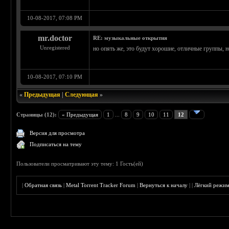
10-08-2017, 07:08 PM
mr.doctor
RE: музыкальные открытия
Unregistered
но опять же, это будут хорошие, отличные группы, н
10-08-2017, 07:10 PM
«
Предыдущая
|
Следующая
»
Страницы (12):
« Предыдущая
1
...
8
9
10
11
12
Версия для просмотра
Подписаться на тему
Пользователи просматривают эту тему: 1 Гость(ей)
|
Обратная связь
|
Metal Torrent Tracker Forum
|
Вернуться к началу
|
|
Лёгкий режи