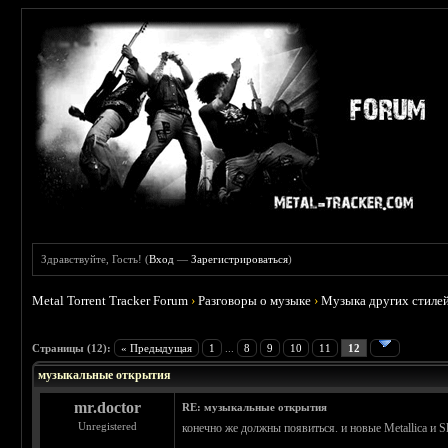
Здравствуйте, Гость! (
Вход
—
Зарегистрироваться
)
Metal Torrent Tracker Forum
›
Разговоры о музыке
›
Музыка других стиле
 3
Страницы (12):
« Предыдущая
1
...
8
9
10
11
12
музыкальные открытия
mr.doctor
RE: музыкальные открытия
Unregistered
конечно же должны появиться. и новые Metallica и Sl