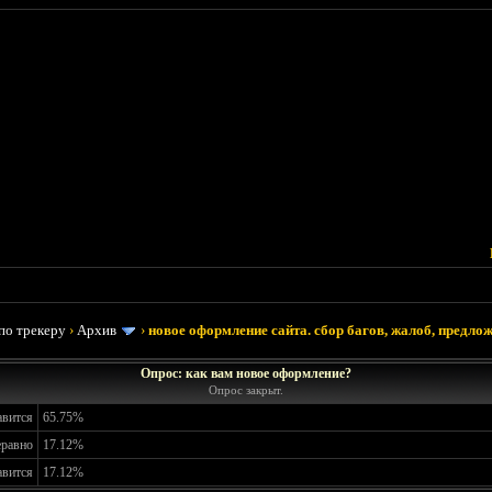
по трекеру
›
Архив
›
новое оформление сайта. сбор багов, жалоб, предлож
Опрос: как вам новое оформление?
Опрос закрыт.
авится
65.75%
еравно
17.12%
авится
17.12%