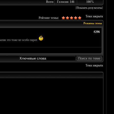
Всего
Голосов: 146
100%
[
Показать результаты
]
Тема закрыта
Рейтинг темы:
Режимы темы
#296
 меня это тоже не особо парит.
Тема закрыта