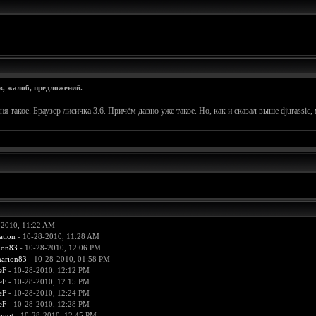
в, жалоб, предложений.
еня такое. Браузер лисичка 3.6. Причём давно уже такое. Но, как и сказал выше djurassic,
-2010, 11:22 AM
ation
- 10-28-2010, 11:28 AM
ion83
- 10-28-2010, 12:06 PM
arion83
- 10-28-2010, 01:58 PM
eF
- 10-28-2010, 12:12 PM
eF
- 10-28-2010, 12:15 PM
eF
- 10-28-2010, 12:24 PM
eF
- 10-28-2010, 12:28 PM
amot
- 10-28-2010, 12:45 PM