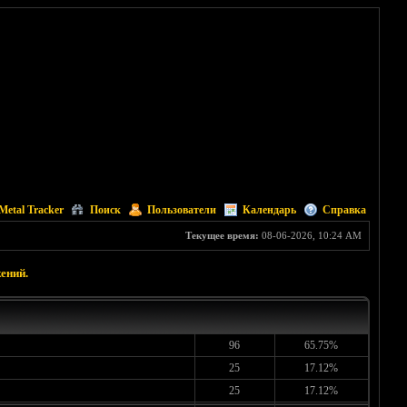
Metal Tracker
Поиск
Пользователи
Календарь
Справка
Текущее время:
08-06-2026, 10:24 AM
ений.
96
65.75%
25
17.12%
25
17.12%