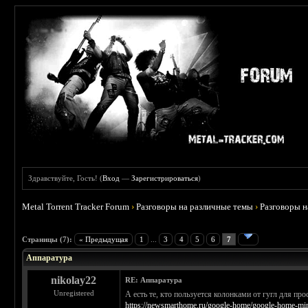
Здравствуйте, Гость! (
Вход
—
Зарегистрироваться
)
Metal Torrent Tracker Forum
›
Разговоры на различные темы
›
Разговоры 
 2.5
Страницы (7):
« Предыдущая
1
...
3
4
5
6
7
Аппаратура
nikolay22
RE: Аппаратура
Unregistered
А есть те, кто пользуется колонками от гугл для п
https://newsmarthome.ru/google-home/google-home-mi