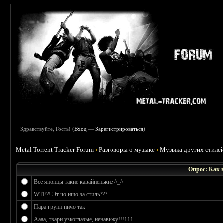
Здравствуйте, Гость! (
Вход
—
Зарегистрироваться
)
Metal Torrent Tracker Forum
›
Разговоры о музыке
›
Музыка других стиле
Опрос: Как в
Все японцы такие кавайненькие ^_^
WTF?! Эт чо ищо за стиль???
Пара групп ничо так
Аааа, твари узкоглазые, ненавижу!!!111