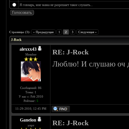
Я говнарь, мне мама не разрешает такое слушать...
 0
Страницы (3):
« Предыдущая
1
2
3
Следующая »
J-Rock
alexxx43
RE: J-Rock
Member
Люблю! И слушаю оч 
Сообщений: 86
Темы: 1
У нас с: Feb 2010
Рейтинг:
5
11-29-2010, 12:45 PM
Ganelon
RE: J-Rock
упрт