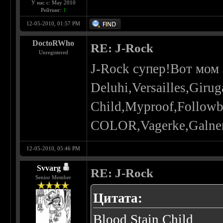
У нас с: May 2010
Рейтинг:
1
12-05-2010, 01:57 PM
DoctoRWho
RE: J-Rock
Unregistered
J-Rock супер!Вот мом
Deluhi,Versailles,Giru
Child,Myproof,Follo
COLOR,Vagerke,Galner
12-05-2010, 05:46 PM
Svvarg
RE: J-Rock
Senior Member
Цитата:
Blood Stain Child