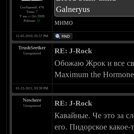
Galneryus
Сообщений: 476
Темы: 7
У нас с: Oct 2009
мимо
Рейтинг:
11
12-05-2010, 05:57 PM
TrushSeetker
RE: J-Rock
Unregistered
Обожаю Жрок и все св
Maximum the Hormone
01-23-2011, 03:39 PM
Nowhere
RE: J-Rock
Unregistered
Кавайные. Че это за с
его. Пидорское какое