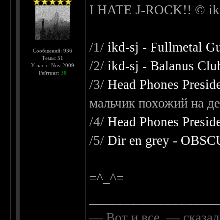
I HATE J-ROCK!! © i
/1/
ikd-sj - Fullmetal G
Сообщений: 936
Темы: 51
/2/
ikd-sj - Balanus Cl
У нас с: Nov 2009
Рейтинг:
38
/3/
Head Phones Preside
мальчик похожий на дев
/4/
Head Phones Preside
/5/
Dir en grey - OBS
=^_^=
__________________
— Вот и все, — сказал