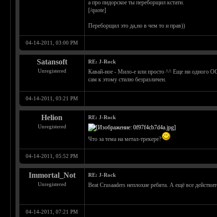
а про пидорское ты переборщил кстати.
[/quote]
Переборщил это да,но в чем то и прав))
04-14-2011, 03:00 PM
Satansoft
RE: J-Rock
Unregistered
Кавай-ное - Мило-е или просто ^^ Еще ни одного ОС
сам к этому стилю безразличен.
04-14-2011, 03:21 PM
Helion
RE: J-Rock
Unregistered
Что за тема на метал-трекере?
04-14-2011, 05:52 PM
Immortal_Not
RE: J-Rock
Unregistered
Beat Crusaaders неплохие ребята. А ещё все действ
04-14-2011, 07:21 PM