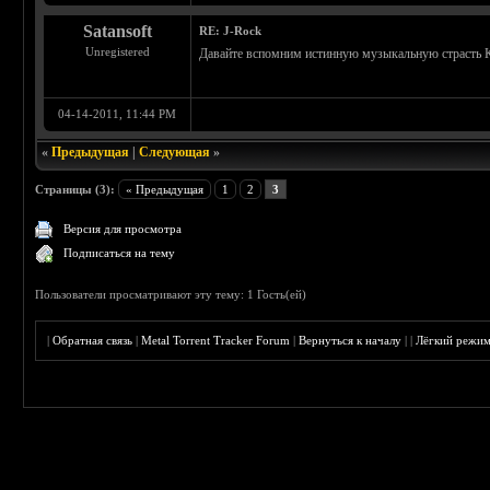
Satansoft
RE: J-Rock
Unregistered
Давайте вспомним истинную музыкальную страсть Кр
04-14-2011, 11:44 PM
«
Предыдущая
|
Следующая
»
Страницы (3):
« Предыдущая
1
2
3
Версия для просмотра
Подписаться на тему
Пользователи просматривают эту тему: 1 Гость(ей)
|
Обратная связь
|
Metal Torrent Tracker Forum
|
Вернуться к началу
|
|
Лёгкий режи