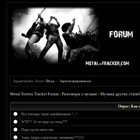
Здравствуйте, Гость! (
Вход
—
Зарегистрироваться
)
Metal Torrent Tracker Forum
›
Разговоры о музыке
›
Музыка других стиле
Опрос: Как в
Все японцы такие кавайненькие ^_^
WTF?! Эт чо ищо за стиль???
Пара групп ничо так
Аааа, твари узкоглазые, ненавижу!!!111