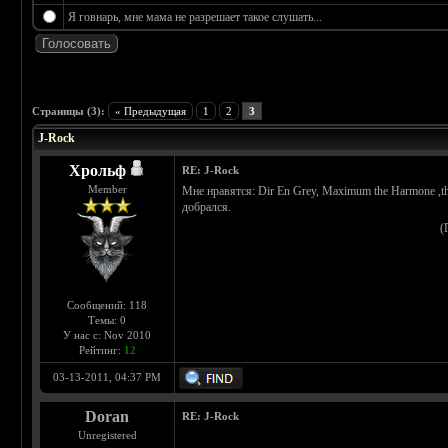
Я говнарь, мне мама не разрешает такое слушать...
 0
Страницы (3):
« Предыдущая
1
2
3
J-Rock
Хрольф
RE: J-Rock
Member
Мне нравятся: Dir En Grey, Maximum the Harmone ,the 
добрался.
(
Сообщений: 118
Темы: 0
У нас с: Nov 2010
Рейтинг:
12
03-13-2011, 04:37 PM
Doran
RE: J-Rock
Unregistered