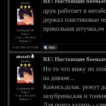
RE: Настоящие боевые
Member
друк работает в кита
держал пластиковые но
прикольная штучка,оч
Сообщений: 86
Темы: 1
У нас с: Feb 2010
Рейтинг:
5
12-03-2010, 01:55 PM
alexxx43
RE: Настоящие боевые
Member
Но то что вижу по это
на диване...
Кажись,шлак. режут да
Сообщений: 86
Темы: 1
зазубрины,как и тонки
У нас с: Feb 2010
Рейтинг:
5
Для понта купить - сам